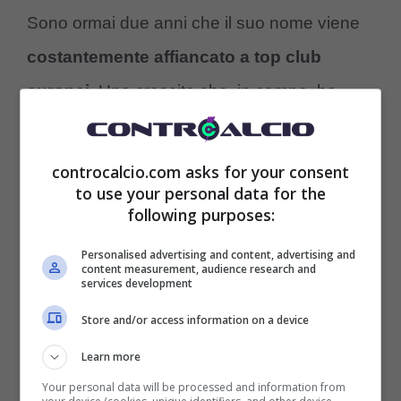
Sono ormai due anni che il suo nome viene
costantemente affiancato a top club
europei
. Una crescita che, in campo, ha
fruttato al Milan il suo 19esimo Scudetto e a
Leao lo stemma di pezzo pregiato del club
controcalcio.com asks for your consent
to use your personal data for the
lombardo. Secondo quanto riferito dal portale
following purposes:
spagnolo ‘Todofichajes.com’, una società su
Personalised advertising and content, advertising and
tutte sarebbe in pole position.
content measurement, audience research and
services development
Store and/or access information on a device
Learn more
Si tratta del PSG
che già ad inizio estate,
Your personal data will be processed and information from