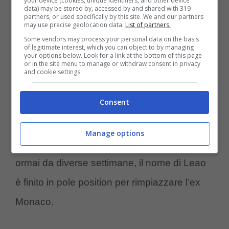
your device (cookies, unique identifiers, and other device
quando ancora era in dubbio la permanenza
data) may be stored by, accessed by and shared with 319
partners, or used specifically by this site. We and our partners
may use precise geolocation data.
List of partners.
di Leao in quel di Milanello, ha sondato il
Some vendors may process your personal data on the basis
terreno per il 10 rossonero. Il portoghese ha
of legitimate interest, which you can object to by managing
your options below. Look for a link at the bottom of this page
or in the site menu to manage or withdraw consent in privacy
poi prolungato fino al 2028, adeguando pure
and cookie settings.
il suo stipendio che al momento resta il più
Consent
importante della rosa. Il club campione di
Francia però, con ogni probabilità,
perderà
Manage options
Kylian Mbappè in estate
. E come filtrato
ormai da diverse settimane, il nome di Leao
è finito in pole position per rimpiazzare l’ex
Monaco.