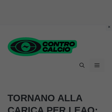
Vai
al
contenuto
Menu
TORNANO ALLA
CARICA PER LEAO: