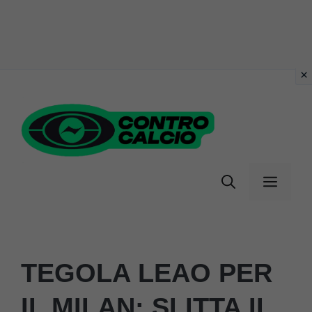
Vai
al
contenuto
Menu
TEGOLA LEAO PER
IL MILAN: SLITTA IL