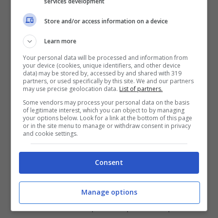
services development
Store and/or access information on a device
Learn more
Your personal data will be processed and information from
your device (cookies, unique identifiers, and other device
data) may be stored by, accessed by and shared with 319
partners, or used specifically by this site. We and our partners
may use precise geolocation data.
List of partners.
Some vendors may process your personal data on the basis
of legitimate interest, which you can object to by managing
your options below. Look for a link at the bottom of this page
Nessuno in casa Milan vuole rischiare un infortunio più grave
or in the site menu to manage or withdraw consent in privacy
and cookie settings.
per Leao (ansafoto) – controcalcio.com
Consent
La filosofia del tutto e subito pare non
interessi in casa Milan, anzi. Per non
Manage options
rischiare, infatti, di perdere per molto più