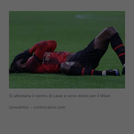
Si allontana il rientro di Leao e sono dolori per il Milan
(ansafoto) – controcalcio.com