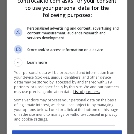
controcalcio.com asks for your consent
portare in Europa l’ennesimo calciatore
to use your personal data for the
argentino. Juve e Inter hanno messo nel
following purposes:
mirino Valentin
Barco
, che piace inoltre
Personalised advertising and content, advertising and
content measurement, audience research and
anche a
De Zerbi
ed è stato al centro di un
services development
tentativo di acquisto anche dal
Manchester
Store and/or access information on a device
City
di Pep
Guardiola
. Nomi importanti, che
Learn more
certificano il valore e la duttilità di un
Your personal data will be processed and information from
your device (cookies, unique identifiers, and other device
calciatore ora più che mai pronto a lasciare
data) may be stored by, accessed by and shared with 319
partners, or used specifically by this site. We and our partners
may use precise geolocation data.
List of partners.
l’Argentina per approdare nel calcio europeo.
Some vendors may process your personal data on the basis
of legitimate interest, which you can object to by managing
your options below. Look for a link at the bottom of this page
Secondo quanto riporta
okfichajes.com
il
or in the site menu to manage or withdraw consent in privacy
and cookie settings.
Siviglia avrebbe infatti proposto una cifra