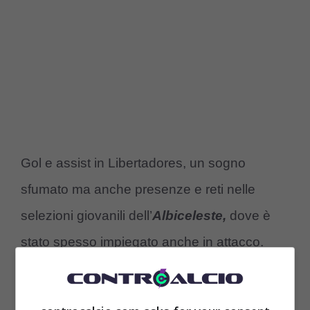
Gol e assist in Libertadores, un sogno
sfumato ma anche presenze e reti nelle
selezioni giovanili dell’
Albiceleste,
dove è
stato spesso impiegato anche in attacco.
Un curriculum di tutto rispetto, che potrebbe