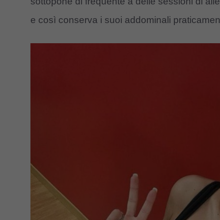
sottopone di frequente a delle sessioni di al
e così conserva i suoi addominali praticament