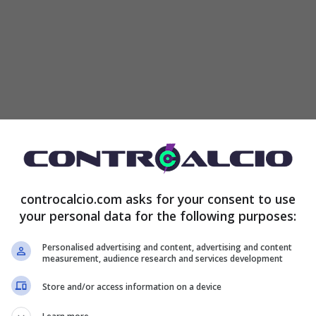
 è ancora titolare nello scacchiere di mister
a riserva di lusso. Il suo obiettivo, chiaramente, è
lanese, diventando un elemento imprescindibile per il
controcalcio.com asks for your consent to use
licata, però non è affatto da escludere che
your personal data for the following purposes:
Personalised advertising and content, advertising and content
measurement, audience research and services development
ità fuori dal comune e spesso incide in zona gol.
Store and/or access information on a device
ostenuto sin dai tempi in cui si registrava il timore