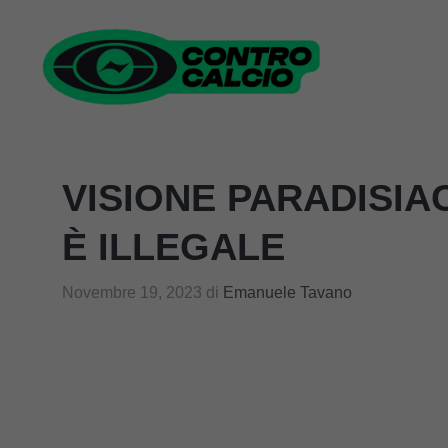
Vai
al
contenuto
VISIONE PARADISIA
È ILLEGALE
Novembre 19, 2023
di
Emanuele Tavano