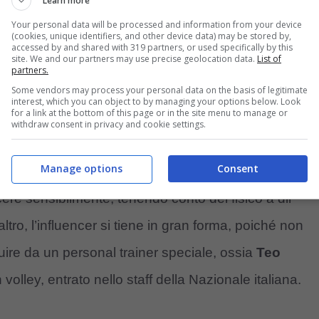
Learn more
diocre. La sorella minore del talento nerazzurro gli
Your personal data will be processed and information from your device
(cookies, unique identifiers, and other device data) may be stored by,
accessed by and shared with 319 partners, or used specifically by this
o a dargli la spinta per emergere.
site. We and our partners may use precise geolocation data.
List of
partners.
Some vendors may process your personal data on the basis of legitimate
riconoscimento per ciò che Frattesi ha messo in mostra
interest, which you can object to by managing your options below. Look
for a link at the bottom of this page or in the site menu to manage or
rasformata in una vera e propria influencer. Su
withdraw consent in privacy and cookie settings.
ltre
78mila followers
.
Manage options
Consent
ere sensibilmente, tenendo conto del fisico a dir
tro, l’influencer si tiene in gran forma, poiché non
guire da un personal trainer speciale, ossia
Teo
 volley, entrato nello staff della Nazionale italiana.