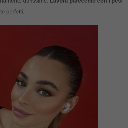
lenamento durissime.
Lavora parecchio con i pesi
e perfetti.