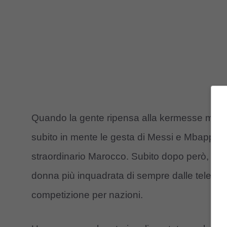
Quando la gente ripensa alla kermesse mondia
subito in mente le gesta di Messi e Mbappé, o 
straordinario Marocco. Subito dopo però, la me
donna più inquadrata di sempre dalle telecam
competizione per nazioni.