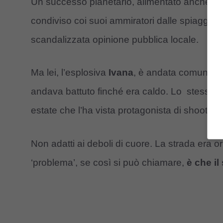
Un successo planetario, alimentato anche dal
condiviso coi suoi ammiratori dalle spiagge di 
scandalizzata opinione pubblica locale.
Ma lei, l’esplosiva
Ivana
, è andata comunque 
andava battuto finché era caldo. Lo stesso f
estate che l’ha vista protagonista di shooting 
Non adatti ai deboli di cuore. La strada era orm
‘problema’, se così si può chiamare,
è che i