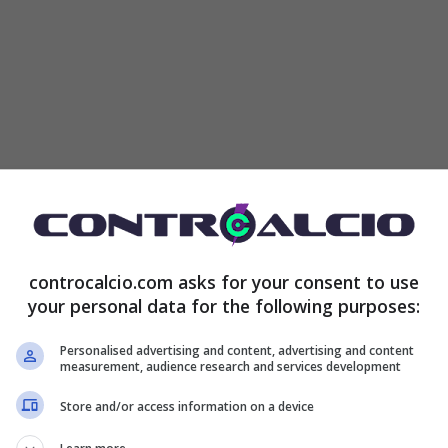
le che ha visto trionfare l’Argentina, vengono
le parate di Emiliano Martinez, o il miracolo dello
controcalcio.com asks for your consent to use
your personal data for the following purposes:
nte e il cuore vanno subito a lei, Ivana Knoll, la
ere durante gli incontri della massima
Personalised advertising and content, advertising and content
measurement, audience research and services development
Store and/or access information on a device