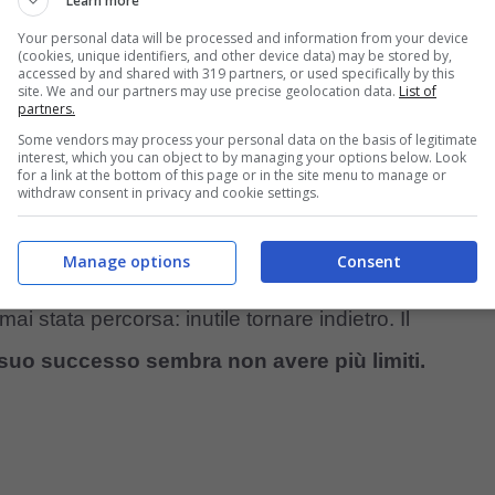
Learn more
le istantanee hot che l’ex Miss Croazia ha
Your personal data will be processed and information from your device
Doha. E che le attirarono i rimbrotti della
(cookies, unique identifiers, and other device data) may be stored by,
accessed by and shared with 319 partners, or used specifically by this
site. We and our partners may use precise geolocation data.
List of
partners.
Some vendors may process your personal data on the basis of legitimate
interest, which you can object to by managing your options below. Look
avanti per la sua strada. Consapevole che il ferro
for a link at the bottom of this page or in the site menu to manage or
withdraw consent in privacy and cookie settings.
erro diventato poi rovente grazie ad una lunga
da urlo.
Manage options
Consent
ai stata percorsa: inutile tornare indietro. Il
l suo successo sembra non avere più limiti.