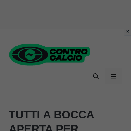
Vai
al
contenuto
Menu
TUTTI A BOCCA
APERTA PER