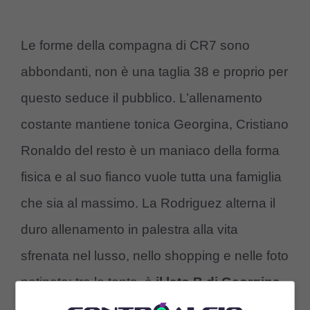
Le forme della compagna di CR7 sono
abbondanti, non è una taglia 38 e proprio per
questo seduce il pubblico. L’allenamento
costante mantiene tonica Georgina, Cristiano
Ronaldo del resto è un maniaco della forma
fisica e al suo fianco vuole tutta una famiglia
che sia al massimo. La Rodriguez alterna il
duro allenamento in palestra alla vita
sfrenata nel lusso, nello shopping e nelle foto
patinate: tra le tante, è
il lato B di Georgina
ad ammaliare.