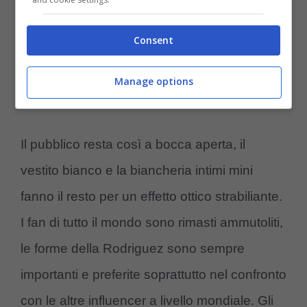
Consent
Il fondoschiena di Georgina torna protagonista… (ansa foto)
Manage options
– controcalcio.com
Il pubblico resta così a bocca aperta, il
vestito bianco e la biancheria intimi mini
fanno il resto per un effetto ottico strabiliante.
I fan di tutto il mondo sono rimasti ammutoliti,
le forme della Rodriguez sono sempre
importanti e preferite soprattutto nel confronto
con le altre influencer a livello mondiale. Gli