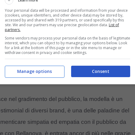
uno show
Learn more
Your personal data will be processed and information from your device
(cookies, unique identifiers, and other device data) may be stored by,
accessed by and shared with 319 partners, or used specifically by this
site. We and our partners may use precise geolocation data.
List of
partners.
Some vendors may process your personal data on the basis of legitimate
interest, which you can object to by managing your options below. Look
for a link at the bottom of this page or in the site menu to manage or
withdraw consent in privacy and cookie settings.
Manage options
Consent
ce nel gradimento del pubblico, la modella è un
stimonial di diversi brand, è una delle paladine del
imenticare simpatia ed empatia con il pubblico da
re con Bellanova, è entrata ancor di più nelle grazie