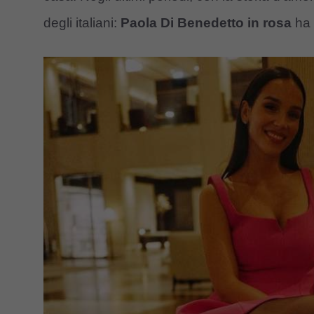
degli italiani:
Paola Di Benedetto in rosa
ha 