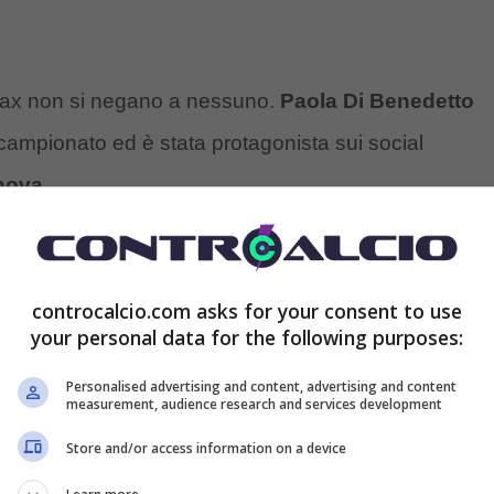
lax non si negano a nessuno.
Paola Di Benedetto
l campionato ed è stata protagonista sui social
nova.
sì
insieme in Gran Bretagna
, girando a Londra per
) e poi nei luoghi dove è stato girato Harry Potter.
controcalcio.com asks for your consent to use
your personal data for the following purposes:
 fan da quando seguono la Di Benedetto, la felicità
’influencer che mostra la sua forma con grande
Personalised advertising and content, advertising and content
measurement, audience research and services development
Store and/or access information on a device