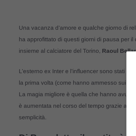
Una vacanza d’amore e qualche giorno di re
ha approfittato di questi giorni di pausa per i
insieme al calciatore del Torino,
Raoul Bella
L’esterno ex Inter e l’influencer sono stati co
la prima volta (come hanno ammesso sui social
La magia migliore è quella che hanno avuto i
è aumentata nel corso del tempo grazie a un
semplicità.