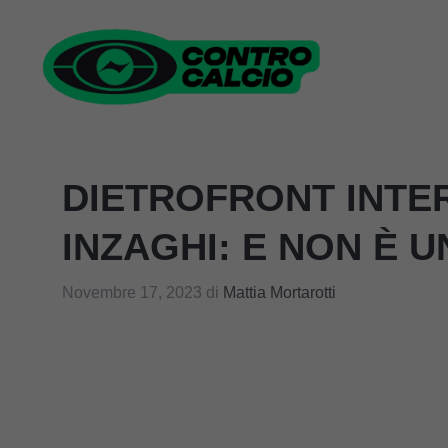
Vai
al
contenuto
DIETROFRONT INTER
INZAGHI: E NON È U
Novembre 17, 2023
di
Mattia Mortarotti