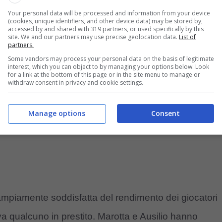
Your personal data will be processed and information from your device
 il suo ritorno incide sulle casse
(cookies, unique identifiers, and other device data) may be stored by,
accessed by and shared with 319 partners, or used specifically by this
site. We and our partners may use precise geolocation data.
List of
partners.
Some vendors may process your personal data on the basis of legitimate
interest, which you can object to by managing your options below. Look
for a link at the bottom of this page or in the site menu to manage or
withdraw consent in privacy and cookie settings.
Manage options
Consent
ampiamente soddisfatta del rendimento dei giocatori
a qualcuno in prestito. Marotta e Ausilio hanno