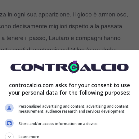
a in ogni sua apparizione. Il gioco è armonioso,
sono decisamente migliori rispetto alla passata
a a tenere il passo, Lautaro e compagni hanno
: otto punti di vantaggio sul Milan (e un derby
pione d’Italia.
posizione più possibilità per le rotazioni: gli
controcalcio.com asks for your consent to use
your personal data for the following purposes:
sto, Cuadrado, Pavard, Arnautovic e Sanchez hanno
oi titolarissimi senza perdere qualità. Ora cresce
Personalised advertising and content, advertising and content
measurement, audience research and services development
po la sosta: l’appuntamento è in programma per
Store and/or access information on a device
Learn more