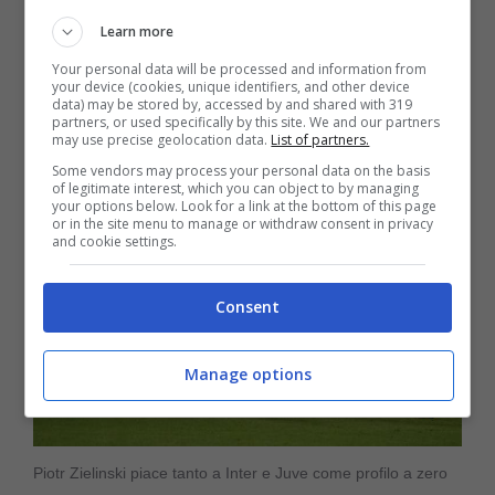
in trattativa con il
Napoli
per il
rinnovo di
Learn more
contratto
, anche se la fumata bianca non è
Your personal data will be processed and information from
your device (cookies, unique identifiers, and other device
data) may be stored by, accessed by and shared with 319
ancora arrivata.
partners, or used specifically by this site. We and our partners
may use precise geolocation data.
List of partners.
Some vendors may process your personal data on the basis
of legitimate interest, which you can object to by managing
your options below. Look for a link at the bottom of this page
or in the site menu to manage or withdraw consent in privacy
and cookie settings.
Consent
Manage options
Piotr Zielinski piace tanto a Inter e Juve come profilo a zero