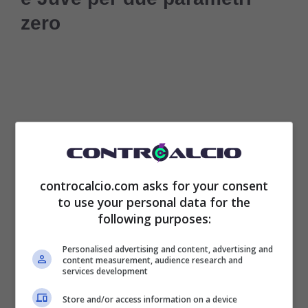
zero
controcalcio.com asks for your consent
to use your personal data for the
following purposes:
Sempre nella stessa porzione di campo, ma
Personalised advertising and content, advertising and
content measurement, audience research and
più con il ruolo di mezzala, non può essere
services development
ignorato Piotr
Zielinski
. Il polacco è da mesi
Store and/or access information on a device