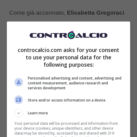
Come già accennato,
Elisabetta Gregoraci
ha catturato sempre più attenzione sui social
network: il suo profilo Instagram – infatti – ha
raggiunto i due milioni di follower. Questo
controcalcio.com asks for your consent
to use your personal data for the
dimostra quanto la showgirl sia sempre più
following purposes:
apprezzata dal pubblico italiano, nonostante
Personalised advertising and content, advertising and
il tempo che passa. La bellezza travolgente
content measurement, audience research and
services development
che mette in mostra in ogni singolo
Store and/or access information on a device
contenuto porta il pubblico a seguirla con un
Learn more
interesse costante, come dimostrano anche
Your personal data will be processed and information from
your device (cookies, unique identifiers, and other device
le interazioni sotto ogni post pubblicato. Uno
data) may be stored by, accessed by and shared with 319