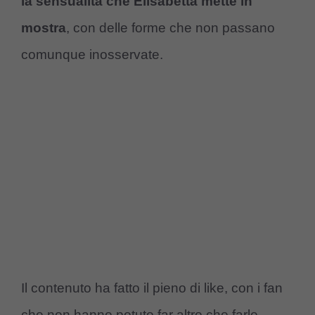
la sensualità che Elisabetta mette in
mostra
, con delle forme che non passano
comunque inosservate.
Il contenuto ha fatto il pieno di like, con i fan
che non hanno potuto far altro che farle