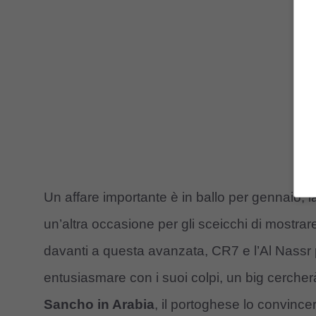
Un affare importante è in ballo per gennaio, l
un’altra occasione per gli sceicchi di mostra
davanti a questa avanzata, CR7 e l’Al Nass
entusiasmare con i suoi colpi, un big cercherà 
Sancho in Arabia
, il portoghese lo convince