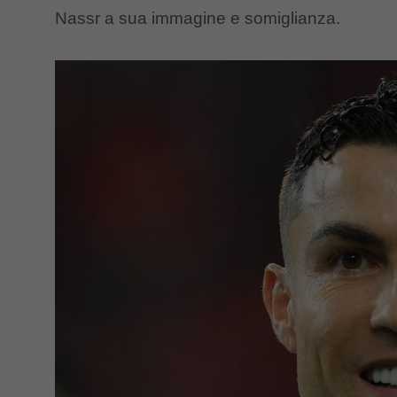
Nassr a sua immagine e somiglianza.