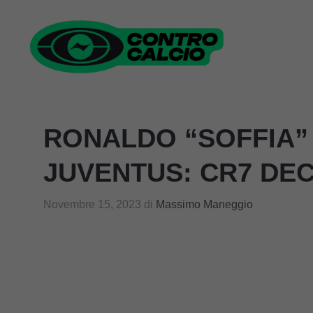
Vai
al
contenuto
RONALDO “SOFFIA” 
JUVENTUS: CR7 DEC
Novembre 15, 2023
di
Massimo Maneggio