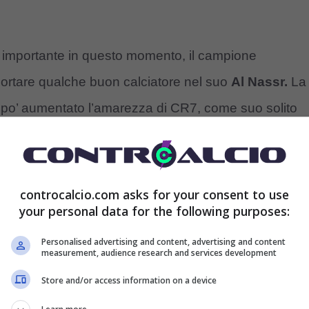
 importante in questo momento, il campione
ortare qualche buon calciatore nel suo
Al Nassr.
La
 po’ aumentato l’amarezza di CR7, come suo solito
 è l’obiettivo di Cristiano Ronaldo,
soffierà alla
controcalcio.com asks for your consent to use
eader portoghese è determinato, il suo apporto sarà
your personal data for the following purposes:
mento in Arabia Saudita.
Personalised advertising and content, advertising and content
measurement, audience research and services development
per lui
Store and/or access information on a device