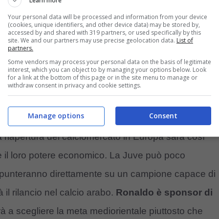
Learn more
Your personal data will be processed and information from your device
(cookies, unique identifiers, and other device data) may be stored by,
accessed by and shared with 319 partners, or used specifically by this
site. We and our partners may use precise geolocation data.
List of
partners.
Some vendors may process your personal data on the basis of legitimate
interest, which you can object to by managing your options below. Look
for a link at the bottom of this page or in the site menu to manage or
withdraw consent in privacy and cookie settings.
Manage options
Consent
a riapertura del calciomercato in Europa sarà così
re il loro potere economico. La Juve può poco
r punteranno direttamente su un campione capace di
il rilancio nel calcio arabo.
Ronaldo è sponsor di
rà a scegliere la meta mediorientale piuttosto che