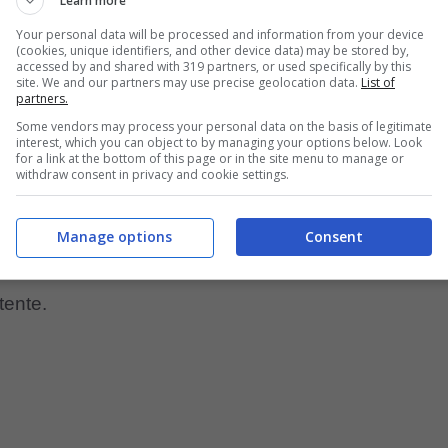
Learn more
na delle promesse del calcio sudamericano,
Your personal data will be processed and information from your device
(cookies, unique identifiers, and other device data) may be stored by,
accessed by and shared with 319 partners, or used specifically by this
site. We and our partners may use precise geolocation data.
List of
partners.
Some vendors may process your personal data on the basis of legitimate
 occhi su Lucas Beraldo del San Paolo
interest, which you can object to by managing your options below. Look
for a link at the bottom of this page or in the site menu to manage or
withdraw consent in privacy and cookie settings.
ntarsi in campo, lo fanno anche sul mercato dove
vi. Sia nerazzurri che i bianconeri sono in costante
Manage options
Consent
’una i piani dell’altra e ciò rende la rivalità tra le
tente.