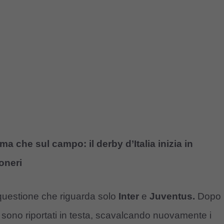
a che sul campo: il derby d’Italia inizia in
coneri
uestione che riguarda solo
Inter
e
Juventus.
Dopo
si sono riportati in testa, scavalcando nuovamente i