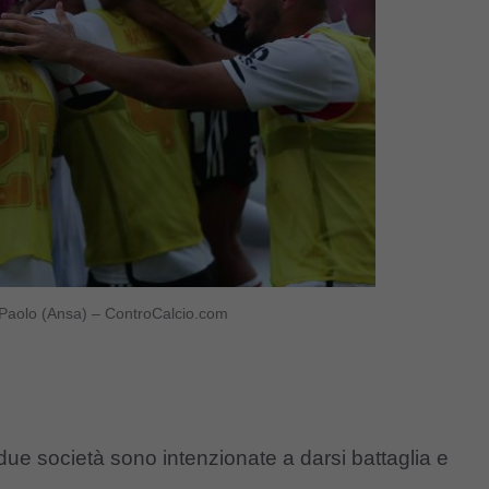
n Paolo (Ansa) – ControCalcio.com
ue società sono intenzionate a darsi battaglia e