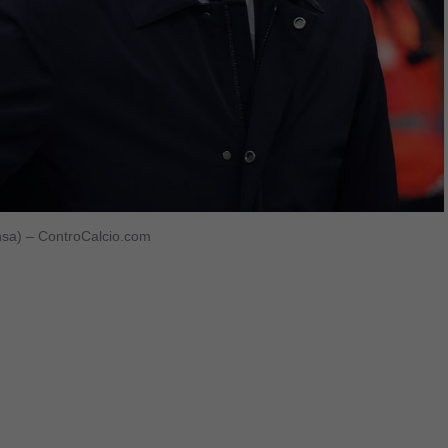
(Ansa) – ControCalcio.com