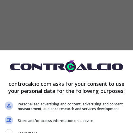
 la Juventus ne ha 29 e sa che con una vittoria
uadre si stanno dimostrando letali in avanti e
ono altre squadre capaci di tenere il loro passo,
controcalcio.com asks for your consent to use
anno vivendo sia
Milan
che
Napoli.
your personal data for the following purposes:
Personalised advertising and content, advertising and content
entus sono pronte a farlo sul mercato dove, come
measurement, audience research and services development
come a volersi dare perennemente fastidio. Il derby
Store and/or access information on a device
 Brasile dove le due squadre hanno intenzione di darsi