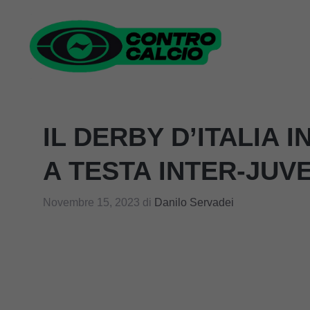
Vai
al
contenuto
IL DERBY D’ITALIA I
A TESTA INTER-JUV
Novembre 15, 2023
di
Danilo Servadei