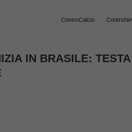
ControCalcio
ControN
NIZIA IN BRASILE: TESTA
E