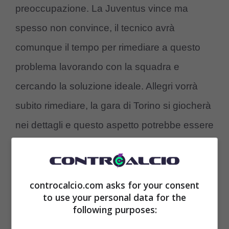
preoccupazione. La Juventus vince ma
spesso non convince, il tecnico avrà
comunque il tempo per rimediare a questo
problema lavorando con la squadra e
cercando la soluzione ideale. Allegri vorrà
subito rimediare, la gara di Torino si giocherà
nei dettagli e questo aspetto potrebbe essere
indicativo per la gara di domenica. I numeri
non mentono,
Martinez ha segnato più di
tutti gli attaccanti bianconeri
.
controcalcio.com asks for your consent
to use your personal data for the
following purposes: