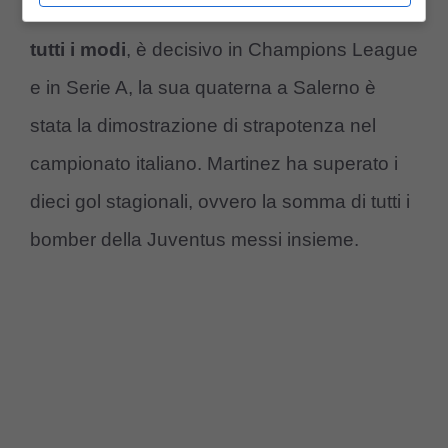
stagione è innegabile.
Martinez segna in
tutti i modi
, è decisivo in Champions League
e in Serie A, la sua quaterna a Salerno è
stata la dimostrazione di strapotenza nel
campionato italiano. Martinez ha superato i
dieci gol stagionali, ovvero la somma di tutti i
bomber della Juventus messi insieme.