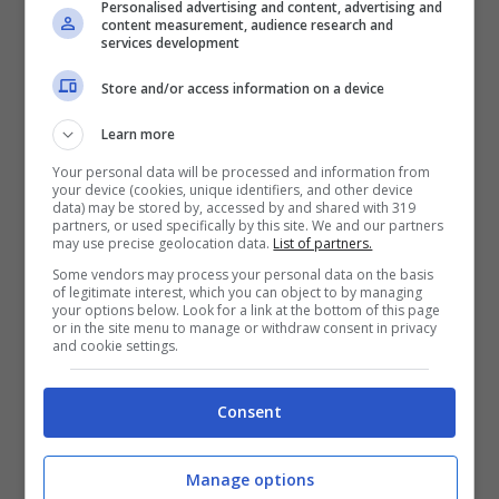
Personalised advertising and content, advertising and
content measurement, audience research and
services development
Store and/or access information on a device
Learn more
Your personal data will be processed and information from
your device (cookies, unique identifiers, and other device
data) may be stored by, accessed by and shared with 319
partners, or used specifically by this site. We and our partners
may use precise geolocation data.
List of partners.
Inzaghi tiene stretto Martinez per l’attacco (ansa foto) –
Some vendors may process your personal data on the basis
of legitimate interest, which you can object to by managing
your options below. Look for a link at the bottom of this page
controcalcio.com
or in the site menu to manage or withdraw consent in privacy
and cookie settings.
Il dato nella classifica dei cannonieri emerge
Consent
in maniera importante. L’Inter ha un capitano
formidabile, la sua verve offensiva in questa
Manage options