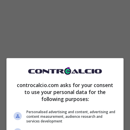
Juventus-Rugani, il rinnovo
sembra essere sempre più
controcalcio.com asks for your consent
vicino. L’accordo si troverà
to use your personal data for the
following purposes:
presto
Personalised advertising and content, advertising and
content measurement, audience research and
Daniele
Rugani
stesso ha parlato della
services development