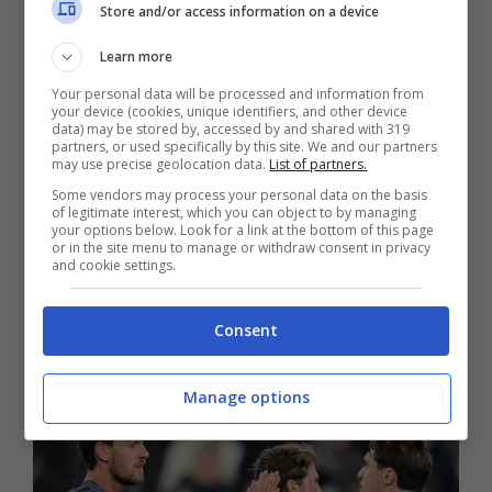
questione legata al rinnovo di contratto nel
Store and/or access information on a device
post partita di
Juventus-Cagliari
in cui è
Learn more
stato decisivo. E ha dichiarato: “Abbiamo
Your personal data will be processed and information from
your device (cookies, unique identifiers, and other device
fatto una chiacchierata con il club. C’è un
data) may be stored by, accessed by and shared with 319
partners, or used specifically by this site. We and our partners
may use precise geolocation data.
List of partners.
così tanto buon rapporto tra me, il mio agente
Some vendors may process your personal data on the basis
e tutte le persone che rappresentano la Juve
of legitimate interest, which you can object to by managing
your options below. Look for a link at the bottom of this page
or in the site menu to manage or withdraw consent in privacy
che, son convinto, di fronte alla fiducia e
and cookie settings.
soprattutto alla stima reciproca riusciremo a
Consent
trovare il dunque. Quindi ne riparleremo”.
Manage options