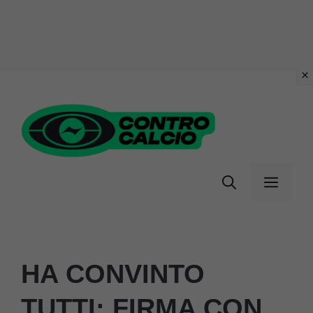
Vai
al
contenuto
Menu
HA CONVINTO
TUTTI: FIRMA CON