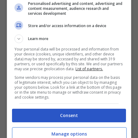
Personalised advertising and content, advertising and
content measurement, audience research and
services development
Store and/or access information on a device
Marco Baroni è in crisi col Verona (ansa foto) –
Learn more
controcalcio.com
Your personal data will be processed and information from
your device (cookies, unique identifiers, and other device
data) may be stored by, accessed by and shared with 319
L’ex mister leccese potrebbe essere così
partners, or used specifically by this site. We and our partners
may use precise geolocation data.
List of partners.
salutato in queste ore, il
Verona è calato
Some vendors may process your personal data on the basis
of legitimate interest, which you can object to by managing
notevolmente
da inizio stagione. I gialloblu
your options below. Look for a link at the bottom of this page
or in the site menu to manage or withdraw consent in privacy
and cookie settings.
avevano vinto inizialmente contro Empoli e
Roma, i sei punti in due gare avevano forse
Consent
illuso un po’ tutto l’ambiente. Il mercato non è
stato eccezionale e i limiti della squadra si
Manage options