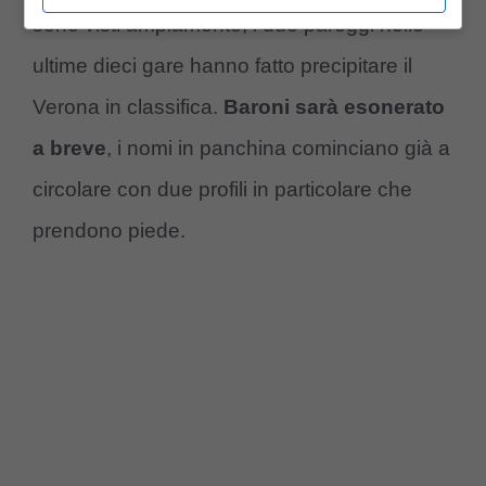
sono visti ampiamente, i due pareggi nelle
ultime dieci gare hanno fatto precipitare il
Verona in classifica.
Baroni sarà esonerato
a breve
, i nomi in panchina cominciano già a
circolare con due profili in particolare che
prendono piede.