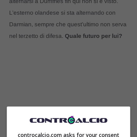
alternarsi a Dumfries fin qui non si è visto.
L’esterno olandese si sta alternando con
Darmian, sempre che quest’ultimo non serva
nel terzetto di difesa.
Quale futuro per lui?
controcalcio.com asks for your consent