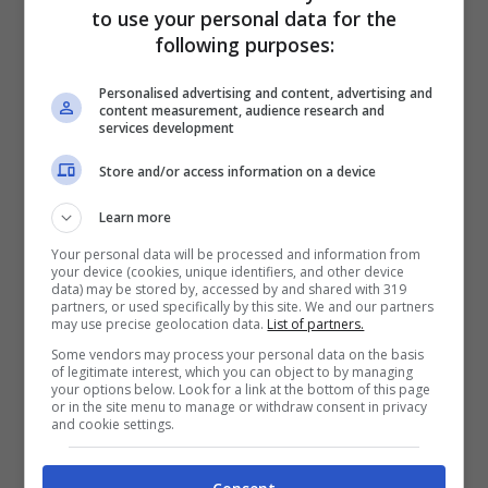
to use your personal data for the
following purposes:
Personalised advertising and content, advertising and
content measurement, audience research and
services development
Store and/or access information on a device
Learn more
Your personal data will be processed and information from
your device (cookies, unique identifiers, and other device
data) may be stored by, accessed by and shared with 319
Juan Cuadrado può presto andare via e lasciare l’Inter, non è
partners, or used specifically by this site. We and our partners
may use precise geolocation data.
List of partners.
riuscito a incidere in nerazzurro – (ANSA) – controcalcio.com
Some vendors may process your personal data on the basis
of legitimate interest, which you can object to by managing
your options below. Look for a link at the bottom of this page
Cuadrado probabilmente resterà in
or in the site menu to manage or withdraw consent in privacy
and cookie settings.
nerazzurro fino a fine stagione, nella
speranza che torni ad avere almeno una