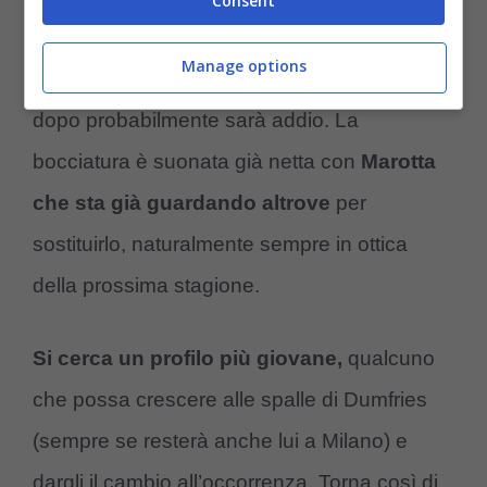
Consent
condizione accettabile per poter dare il
Manage options
cambio a Dumfries in qualche occasione. Ma
dopo probabilmente sarà addio. La
bocciatura è suonata già netta con
Marotta
che sta già guardando altrove
per
sostituirlo, naturalmente sempre in ottica
della prossima stagione.
Si cerca un profilo più giovane,
qualcuno
che possa crescere alle spalle di Dumfries
(sempre se resterà anche lui a Milano) e
dargli il cambio all’occorrenza. Torna così di