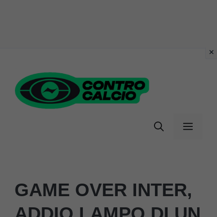
Vai
al
contenuto
Menu
GAME OVER INTER,
ADDIO LAMPO DI UN