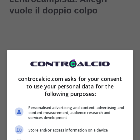
vuole il doppio colpo
controcalcio.com asks for your consent
to use your personal data for the
following purposes:
Personalised advertising and content, advertising and
Una
mezzala
che possa ampliare il reparto è
content measurement, audience research and
services development
una richiesta urgente di Allegri, ma
Store and/or access information on a device
attenzione anche a ciò che potrebbe