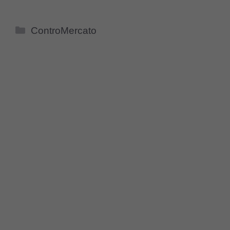
Categorie
ControMercato