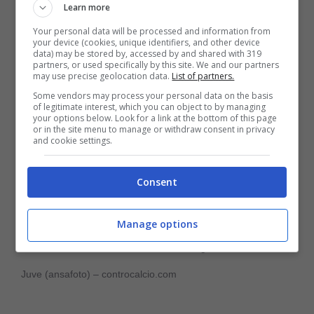
Learn more
succedere dalla metà campo in su.
Your personal data will be processed and information from
your device (cookies, unique identifiers, and other device
data) may be stored by, accessed by and shared with 319
partners, or used specifically by this site. We and our partners
may use precise geolocation data.
List of partners.
Some vendors may process your personal data on the basis
of legitimate interest, which you can object to by managing
your options below. Look for a link at the bottom of this page
or in the site menu to manage or withdraw consent in privacy
and cookie settings.
Consent
Manage options
Domenico Berardi è ancora sulla lista degli obiettivi della
Juve (ansafoto) – controcalcio.com