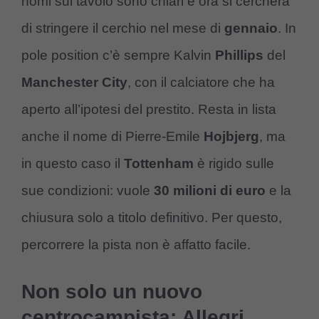
nomi sul tavolo sono chiari e ora si cercherà
di stringere il cerchio nel mese di
gennaio
. In
pole position c’è sempre Kalvin
Phillips
del
Manchester City
, con il calciatore che ha
aperto all’ipotesi del prestito. Resta in lista
anche il nome di Pierre-Emile
Hojbjerg
, ma
in questo caso il
Tottenham
è rigido sulle
sue condizioni: vuole
30 milioni di euro
e la
chiusura solo a titolo definitivo. Per questo,
percorrere la pista non è affatto facile.
Non solo un nuovo
centrocampista: Allegri