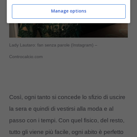
Manage options
Lady Lautaro: fan senza parole (Instagram) –
Controcalcio.com
Così, ogni tanto si concede lo sfizio di uscire
la sera e quindi di vestirsi alla moda e al
passo con i tempi. Con quel fisico, del resto,
tutto gli viene più facile, ogni abito è perfetto