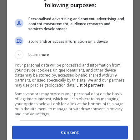
following purposes:
mettendo in mostra il suo fisico perfetto. I
suoi fans rimangono sempre a bocca aperta
Personalised advertising and content, advertising and
content measurement, audience research and
services development
perché la 27enne sudamericana possiede
Store and/or access information on a device
una bellezza del tutto particolare e che ha
fatto breccia nel cuore del capitano
Learn more
Your personal data will be processed and information from
nerazzurro oramai diversi anni fa.
your device (cookies, unique identifiers, and other device
data) may be stored by, accessed by and shared with 319
partners, or used specifically by this site. We and our partners
may use precise geolocation data.
List of partners.
Some vendors may process your personal data on the basis
of legitimate interest, which you can object to by managing
your options below. Look for a link at the bottom of this page
or in the site menu to manage or withdraw consent in privacy
and cookie settings.
Consent