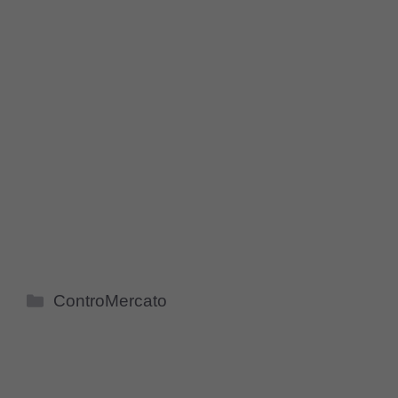
Categorie
ControMercato