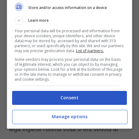
Store and/or access information on a device
Learn more
Your personal data will be processed and information from
your device (cookies, unique identifiers, and other device
data) may be stored by, accessed by and shared with 319
YouTube vuole investire nella Premier (Ansa) –
partners, or used specifically by this site. We and our partners
may use precise geolocation data.
List of partners.
controcalcio.com
Some vendors may process your personal data on the basis
of legitimate interest, which you can object to by managing
your options below. Look for a link at the bottom of this page
or in the site menu to manage or withdraw consent in privacy
and cookie settings.
La
Premier League
si muove in anticipo per
Consent
i diritti tv. Il bando in discussione riguarda
Manage options
infatti il quadriennio a partire dal 2025/26. La
lega inglese l’ultima volta si era seduta al