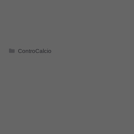
Categorie
ControCalcio