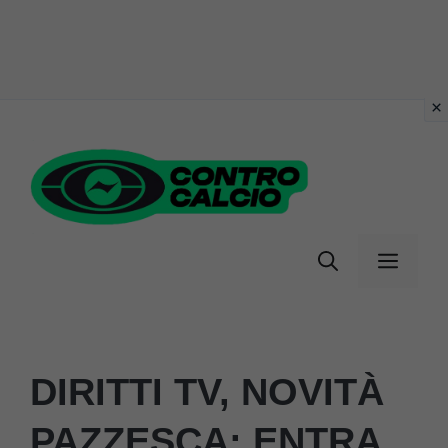
Vai
al
contenuto
Menu
DIRITTI TV, NOVITÀ
PAZZESCA: ENTRA