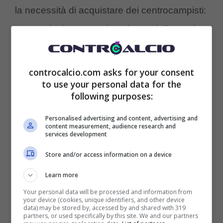
la necessità di acquistare dei centrocampisti:
la squadra ha perso due elementi di grande
importanza fino a fine stagione (almeno) e
dovrà intervenire sul mercato.
controcalcio.com asks for your consent
to use your personal data for the
following purposes:
Juve, la società ha deciso
sul centrocampista
Personalised advertising and content, advertising and
content measurement, audience research and
services development
Giuntoli
sta lavorando costantemente sul
Store and/or access information on a device
mercato e la Juve ha messo diversi nomi nel
Learn more
mirino. Da Khephren
Thuram
fino a
Your personal data will be processed and information from
your device (cookies, unique identifiers, and other device
Samardzic
– il club sta valutando diverse
data) may be stored by, accessed by and shared with 319
partners, or used specifically by this site. We and our partners
opzioni – e negli ultimi giorni il club ha visto