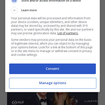
Store and/or access information on a device
Tokyo. Nonostante le cose tra i due vadano
Learn more
a gonfie vele Totti è tornato a parlare di Ilary.
Your personal data will be processed and information from
your device (cookies, unique identifiers, and other device
Queste le sue parole a Il Corriere della Sera:
data) may be stored by, accessed by and shared with 319
partners, or used specifically by this site. We and our partners
“
Ora vorrei solo che trovassimo un equilibrio
may use precise geolocation data.
List of partners.
Some vendors may process your personal data on the basis
tra noi capace di proteggere i ragazzi che
of legitimate interest, which you can object to by managing
your options below. Look for a link at the bottom of this page
sono la più grande ragione, per ambedue, di
or in the site menu to manage or withdraw consent in privacy
and cookie settings.
amore
“.
Consent
Manage options