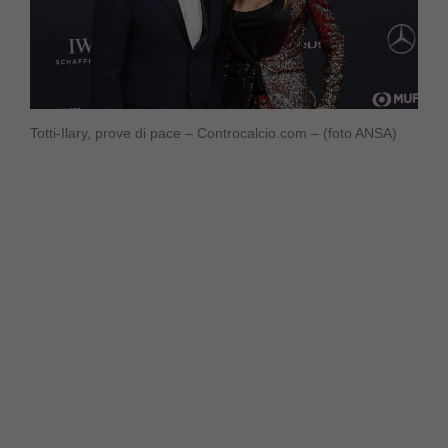
Totti-Ilary, prove di pace – Controcalcio.com – (foto ANSA)