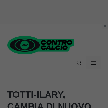
Vai
al
contenuto
Menu
TOTTI-ILARY,
CAMBIA DI NUOVO