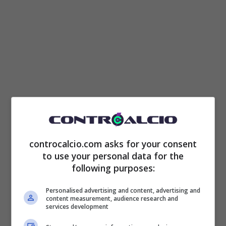
Francesco
Totti
da tempo ha deciso di rifarsi
una vita con la sua nuova compagna
Noemi
controcalcio.com asks for your consent
to use your personal data for the
Bocchi
. I due fanno coppia fissa e sono
following purposes:
anche andati a vivere insieme a Roma Nord.
Personalised advertising and content, advertising and
Lei lo segue in tutti i suoi viaggi di lavoro, era
content measurement, audience research and
services development
presente anche nell’ultimo in Giappone a