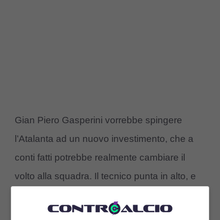
Gian Piero Gasperini vorrebbe spingere
l’Atalanta ad un nuovo investimento, che a
conti fatti potrebbe realmente cambiare il
volto alla squadra. Il tecnico punta in alto, e
la situazione in classifica potrebbe spingere
la
Dea
ad accontentare il tecnico per tentare