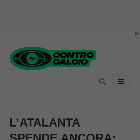
Vai
al
contenuto
Menu
L’ATALANTA
SPENDE ANCORA: