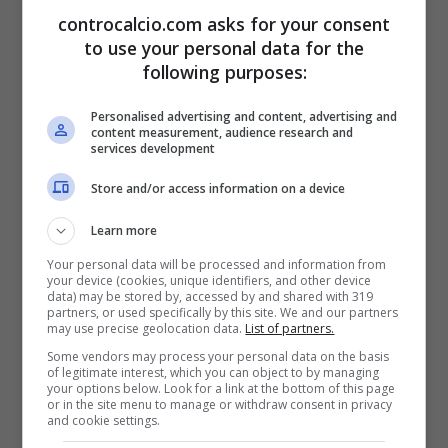
controcalcio.com asks for your consent
di ritornare in Champions.
to use your personal data for the
following purposes:
Personalised advertising and content, advertising and
content measurement, audience research and
services development
Store and/or access information on a device
Learn more
Your personal data will be processed and information from
your device (cookies, unique identifiers, and other device
data) may be stored by, accessed by and shared with 319
partners, or used specifically by this site. We and our partners
may use precise geolocation data.
List of partners.
Albert Gudmundsson (controcalcio.com) – AnsaFoto
Some vendors may process your personal data on the basis
of legitimate interest, which you can object to by managing
your options below. Look for a link at the bottom of this page
or in the site menu to manage or withdraw consent in privacy
Secondo quanto riporta
TuttoAtalanta
, gli
and cookie settings.