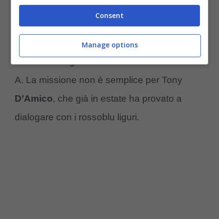
orobici sarebbero pronti ad un nuovo assalto
Consent
per
Albert Gudmundsson,
26enne
islandese che al Genoa sta brillando, e
Manage options
risulta fra i migliori calciatori dell’intera Serie
A. La missione non è semplice per Tony
D’Amico
, che già in estate ha provato a
dialogare con i rossoblu liguri.