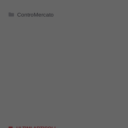
Categorie
ControMercato