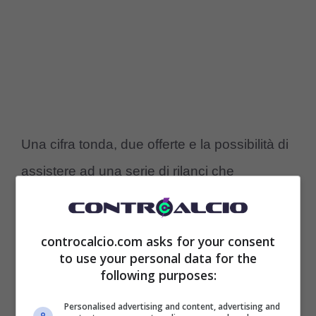
Una cifra tonda, due offerte e la possibilità di
assistere ad una serie di rilanci che
renderebbero la situazione molto più
complicata. La
Roma
ha già in mente di
controcalcio.com asks for your consent
rifiutare ogni offerta in arrivo, ma le cifre che
to use your personal data for the
following purposes:
circolano iniziano a diventare interessanti.
Personalised advertising and content, advertising and