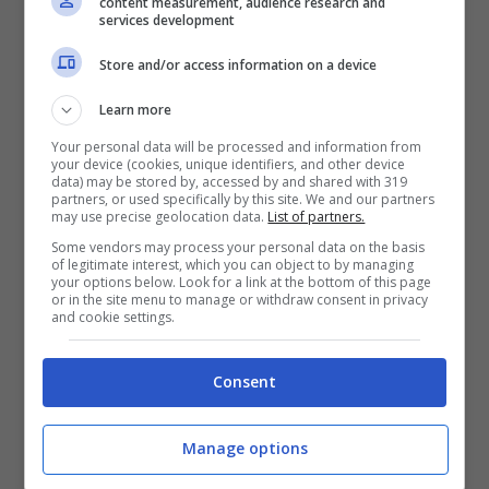
content measurement, audience research and
services development
Store and/or access information on a device
Learn more
Your personal data will be processed and information from
your device (cookies, unique identifiers, and other device
data) may be stored by, accessed by and shared with 319
partners, or used specifically by this site. We and our partners
may use precise geolocation data.
List of partners.
Some vendors may process your personal data on the basis
of legitimate interest, which you can object to by managing
your options below. Look for a link at the bottom of this page
or in the site menu to manage or withdraw consent in privacy
Paulo Dybala (controcalcio.com) – Ansafoto
and cookie settings.
Secondo quanto riportato da alcuni tabloid
Consent
esteri, e anche dall’esperto di mercato Ekrem
Manage options
Konur, Paulo
Dybala
sarebbe al centro di