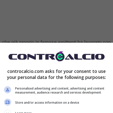
, che già proprio in famose emittenti ha lavorato con
alità che sono molto apprezzate. Accanto ad
a in questa stagione, la splendida Rebecca ha
controcalcio.com asks for your consent to use
i, ma anche una bellezza che ha lasciato tutti a
your personal data for the following purposes:
sogno, sorriso che incanta.
Personalised advertising and content, advertising and content
measurement, audience research and services development
a nel Grande Fratello, e affronta le dinamiche in
Store and/or access information on a device
e al Gf la Staffelli non doveva neanche esserci. La