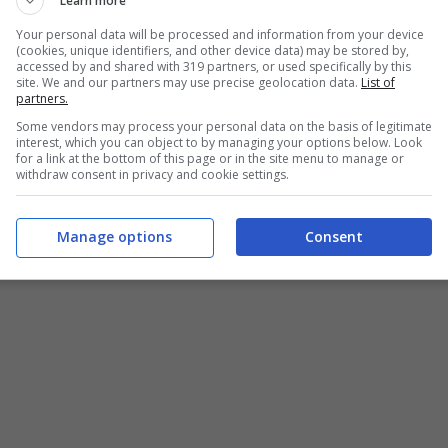
Learn more
te per un lungo viaggio negli Stati Uniti. Poi la
Your personal data will be processed and information from your device
(cookies, unique identifiers, and other device data) may be stored by,
n boom di consensi
importante per lei. La curiosità
accessed by and shared with 319 partners, or used specifically by this
site. We and our partners may use precise geolocation data.
List of
 più notizie su di lei e la seguono su Instagram, dal
partners.
Some vendors may process your personal data on the basis of legitimate
scia davvero a bocca aperta
.
interest, which you can object to by managing your options below. Look
for a link at the bottom of this page or in the site menu to manage or
withdraw consent in privacy and cookie settings.
ilt i social: foto da sogno
Manage options
Consent