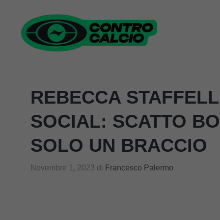
Vai
al
contenuto
REBECCA STAFFELLI 
SOCIAL: SCATTO BO
SOLO UN BRACCIO
Novembre 1, 2023
di
Francesco Palermo