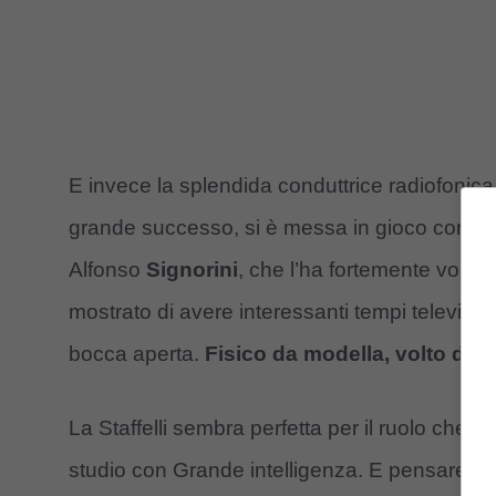
E invece la splendida conduttrice radiofonica
grande successo, si è messa in gioco con qu
Alfonso
Signorini
, che l’ha fortemente volut
mostrato di avere interessanti tempi televisiv
bocca aperta.
Fisico da modella, volto da 
La Staffelli sembra perfetta per il ruolo che h
studio con Grande intelligenza. E pensare ch