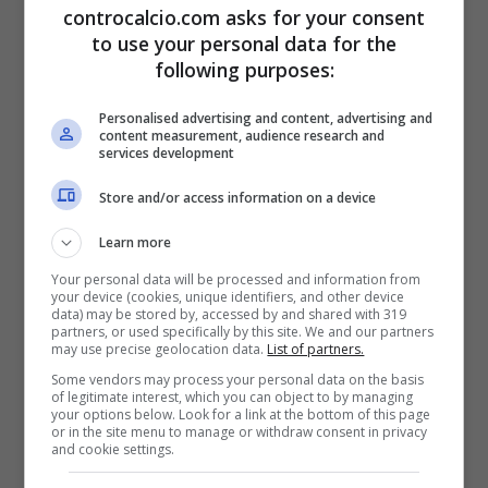
controcalcio.com asks for your consent
Su Leao è tornato a parlare anche Mario
to use your personal data for the
following purposes:
Balotelli sempre protagonista ai microfoni di
Tv Play. L’attaccante italiano dell’Adana
Personalised advertising and content, advertising and
content measurement, audience research and
Demirspor
ha rivelato come l’attaccante
services development
portoghese dovrebbe impegnarsi come
Store and/or access information on a device
fatto contro il Napoli: soltanto allora
Learn more
sarebbe devastante
. Un motivo in più per
Your personal data will be processed and information from
your device (cookies, unique identifiers, and other device
data) may be stored by, accessed by and shared with 319
spronare sempre il talento rossonero, che sta
partners, or used specifically by this site. We and our partners
may use precise geolocation data.
List of partners.
attraversando un momento complicato. Ora il
Some vendors may process your personal data on the basis
of legitimate interest, which you can object to by managing
Milan cercherà di fargli recuperare la migliore
your options below. Look for a link at the bottom of this page
or in the site menu to manage or withdraw consent in privacy
condizione psico-fisica per riuscire così a
and cookie settings.
qualificarsi anche al prossimo turno di