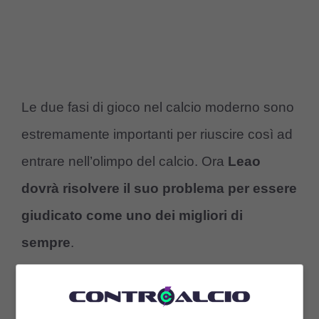
Le due fasi di gioco nel calcio moderno sono
estremamente importanti per riuscire così ad
entrare nell’olimpo del calcio. Ora
Leao
dovrà risolvere il suo problema per essere
giudicato come uno dei migliori di
sempre
.