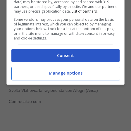
Vlahovic fuori dai piani
.
data) may be stored by, accessed by and shared with 319
partners, or used specifically by this site. We and our partners
may use precise geolocation data.
List of partners.
Some vendors may process your personal data on the basis
of legitimate interest, which you can object to by managing
your options below. Look for a link at the bottom of this page
or in the site menu to manage or withdraw consent in privacy
and cookie settings.
Consent
Manage options
Svolta Vlahovic: la ragione sta con Allegri (Ansa) –
Controcalcio.com