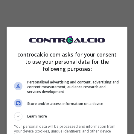
controcalcio.com asks for your consent
to use your personal data for the
Una piccola grande rivincita quella del
following purposes:
tecnico toscano sembra si stia adesso
Personalised advertising and content, advertising and
content measurement, audience research and
prendendo nei confronti del suo centravanti.
services development
Nei mesi scorsi aveva in mente una strategia
Store and/or access information on a device
assai differente per vedere l’attacco
Learn more
bianconero più forte e incisivo che mai: con
Your personal data will be processed and information from
your device (cookies, unique identifiers, and other device