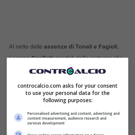
Al netto delle
assenze di Tonali e Fagioli
,
Luciano
Spalletti
ripartirà dalle certezze che
ha già in squadra. Nicolò
Barella
e Davide
Frattesi
hanno fatto molto bene con la
controcalcio.com asks for your consent
to use your personal data for the
maglia azzurra e restano dei perni assoluti
following purposes:
della nazionale.
Personalised advertising and content, advertising and
content measurement, audience research and
services development