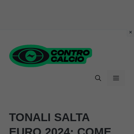
Vai
al
contenuto
Menu
TONALI SALTA
EURO 2024: COME