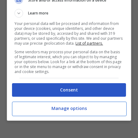
Store and/or access information on a device
Learn more
Your personal data will be processed and information from
your device (cookies, unique identifiers, and other device
data) may be stored by, accessed by and shared with 319
partners, or used specifically by this site. We and our partners
may use precise geolocation data.
List of partners.
Some vendors may process your personal data on the basis
of legitimate interest, which you can object to by managing
your options below. Look for a link at the bottom of this page
or in the site menu to manage or withdraw consent in privacy
Luciano Spalletti durante un allenamento dell’Italia (ansafoto)
and cookie settings.
– controcalcio.com
Consent
Manage options