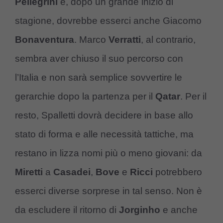
Pellegrini
e, dopo un grande inizio di
stagione, dovrebbe esserci anche Giacomo
Bonaventura
. Marco
Verratti
, al contrario,
sembra aver chiuso il suo percorso con
l’Italia e non sarà semplice sovvertire le
gerarchie dopo la partenza per il
Qatar
. Per il
resto, Spalletti dovrà decidere in base allo
stato di forma e alle necessità tattiche, ma
restano in lizza nomi più o meno giovani: da
Miretti
a
Casadei
,
Bove
e
Ricci
potrebbero
esserci diverse sorprese in tal senso. Non è
da escludere il ritorno di
Jorginho
e anche