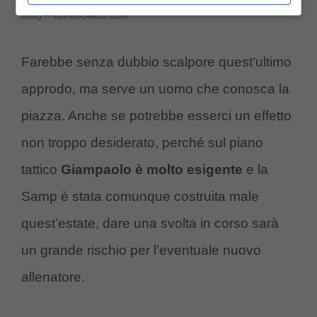
foto) – controcalcio.com
Farebbe senza dubbio scalpore quest’ultimo
approdo, ma serve un uomo che conosca la
piazza. Anche se potrebbe esserci un effetto
non troppo desiderato, perché sul piano
tattico
Giampaolo è molto esigente
e la
Samp è stata comunque costruita male
quest’estate, dare una svolta in corso sarà
un grande rischio per l’eventuale nuovo
allenatore.