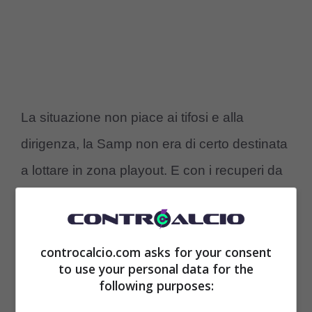
La situazione non piace ai tifosi e alla
dirigenza, la Samp non era di certo destinata
a lottare in zona playout. E con i recuperi da
smaltire, la classifica potrebbe addirittura
peggiorare ed ecco come ci sono delle
valutazioni importanti da mettere in conto. Ci
controcalcio.com asks for your consent
to use your personal data for the
sarebbe un’ultima chance per convincere: la
following purposes:
gara di Coppa Italia contro la Salernitana.