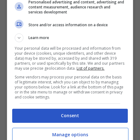
Personalised advertising and content, advertising and
content measurement, audience research and
Altrimenti, il destino sembra quasi segnato
services development
con
l’esonero di Andrea Pirlo e il ritorno di
Store and/or access information on a device
Giampaolo.
Learn more
Your personal data will be processed and information from
your device (cookies, unique identifiers, and other device
data) may be stored by, accessed by and shared with 319
partners, or used specifically by this site. We and our partners
may use precise geolocation data.
List of partners.
Some vendors may process your personal data on the basis
of legitimate interest, which you can object to by managing
your options below. Look for a link at the bottom of this page
or in the site menu to manage or withdraw consent in privacy
and cookie settings.
Consent
Manage options
Marco Giampaolo valutato anche dalla nuova proprietà (ansa