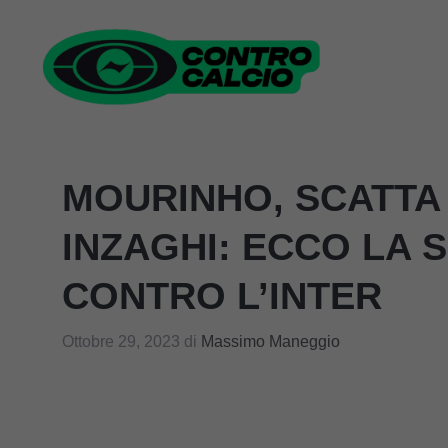
Vai
al
contenuto
MOURINHO, SCATTA
INZAGHI: ECCO LA 
CONTRO L’INTER
Ottobre 29, 2023
di
Massimo Maneggio