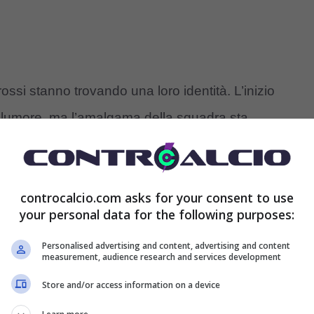
lorossi stanno trovando una loro identità. L’inizio
alumore, ma l’amalgama della squadra sta
are un forte segnale.
una squadra costantemente in emergenza, ma sa
controcalcio.com asks for your consent to use
your personal data for the following purposes:
zioni più avverse. In particolare, contro l’Inter i
r avvicinarsi in classifica, il tecnico ha pensato a
Personalised advertising and content, advertising and content
measurement, audience research and services development
Store and/or access information on a device