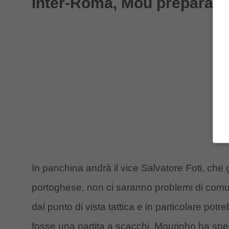
Inter-Roma, Mou prepara l’
In panchina andrà il vice Salvatore Foti, che 
portoghese, non ci saranno problemi di comu
dal punto di vista tattica e in particolare p
fosse una partita a scacchi. Mourinho ha spesso