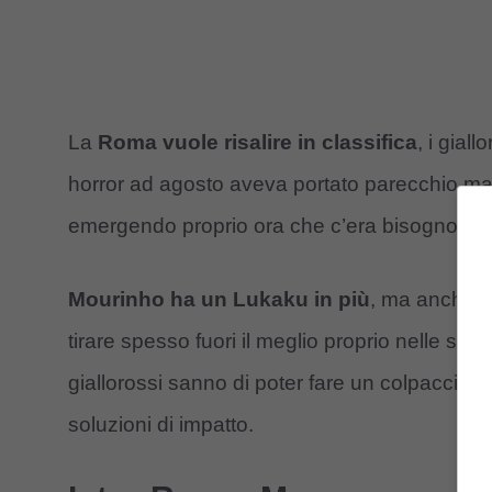
La
Roma vuole risalire in classifica
, i gial
horror ad agosto aveva portato parecchio m
emergendo proprio ora che c’era bisogno di d
Mourinho ha un Lukaku in più
, ma anche 
tirare spesso fuori il meglio proprio nelle situa
giallorossi sanno di poter fare un colpaccio pe
soluzioni di impatto.