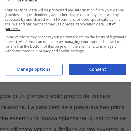
assalto
Learn more
Your personal data will be processed and information from your device
(cookies, unique identifiers, and other device data) may be stored by,
accessed by and shared with 319 partners, or used specifically by this
site. We and our partners may use precise geolocation data.
List of
partners.
Some vendors may process your personal data on the basis of legitimate
interest, which you can object to by managing your options below. Look
for a link at the bottom of this page or in the site menu to manage or
withdraw consent in privacy and cookie settings.
Manage options
Consent
gode di un grande credito proprio del tecnico
nicazione. La gara però sarà preparata ben prima
otrebbe esserci una mossa spiazzante, quasi come se
 utilizzato tattiche all’italiana contro avversari più