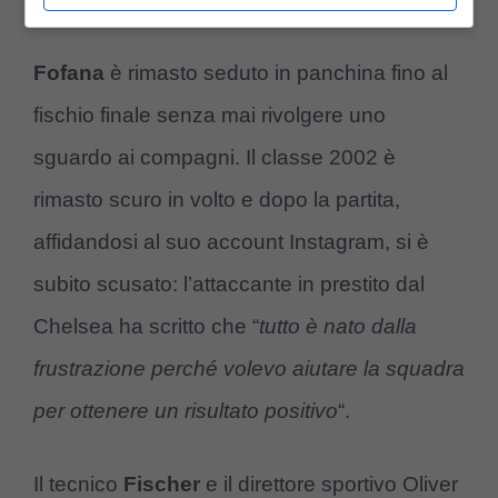
Fofana
è rimasto seduto in panchina fino al
fischio finale senza mai rivolgere uno
sguardo ai compagni. Il classe 2002 è
rimasto scuro in volto e dopo la partita,
affidandosi al suo account Instagram, si è
subito scusato: l’attaccante in prestito dal
Chelsea ha scritto che “
tutto è nato dalla
frustrazione perché volevo aiutare la squadra
per ottenere un risultato positivo
“.
Il tecnico
Fischer
e il direttore sportivo Oliver