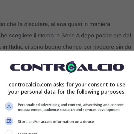
o che fa discutere, allena quasi in maniera
e scegliere il ritorno in Serie A dopo poche ore dal
in Italia
, ci sono buone chance per rivedere sin da
della Dinamo Tirana
, non è un gesto di tutti i giorni
controcalcio.com asks for your consent to use
o mancati i risultati e anche l’amalgama con la
your personal data for the following purposes:
rnare in Italia e chissà sperare anche in una
Personalised advertising and content, advertising and content
measurement, audience research and services development
Store and/or access information on a device
er Di Biagio