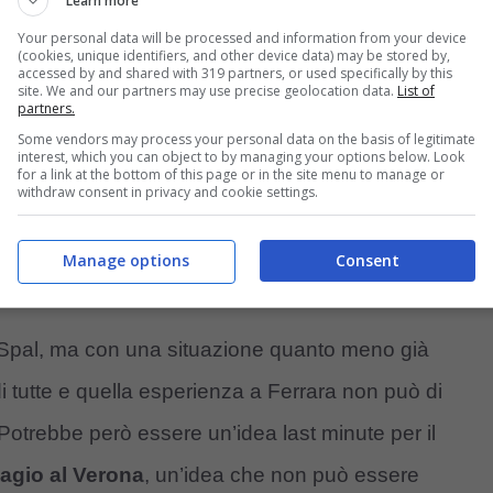
Learn more
Your personal data will be processed and information from your device
(cookies, unique identifiers, and other device data) may be stored by,
accessed by and shared with 319 partners, or used specifically by this
site. We and our partners may use precise geolocation data.
List of
partners.
Some vendors may process your personal data on the basis of legitimate
interest, which you can object to by managing your options below. Look
for a link at the bottom of this page or in the site menu to manage or
withdraw consent in privacy and cookie settings.
Manage options
Consent
la Spal, ma con una situazione quanto meno già
i tutte e quella esperienza a Ferrara non può di
Potrebbe però essere un’idea last minute per il
iagio al Verona
, un’idea che non può essere