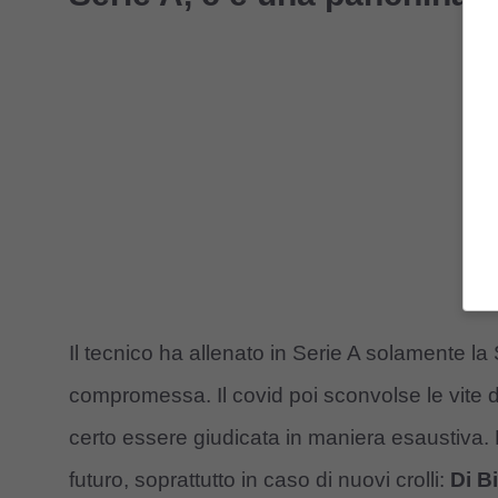
Il tecnico ha allenato in Serie A solamente 
compromessa. Il covid poi sconvolse le vite d
certo essere giudicata in maniera esaustiva. 
futuro, soprattutto in caso di nuovi crolli:
Di B