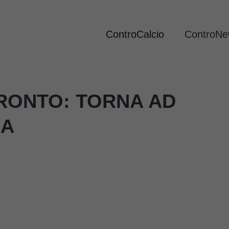
ControCalcio
ControN
PRONTO: TORNA AD
 A