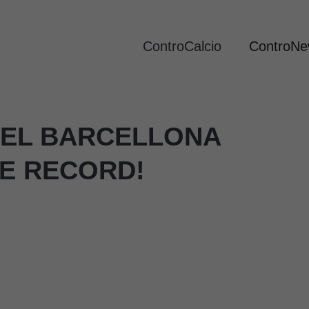
ControCalcio
ControN
DEL BARCELLONA
HE RECORD!