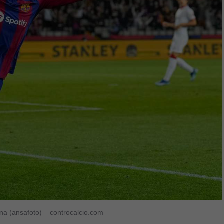
lona (ansafoto) – controcalcio.com