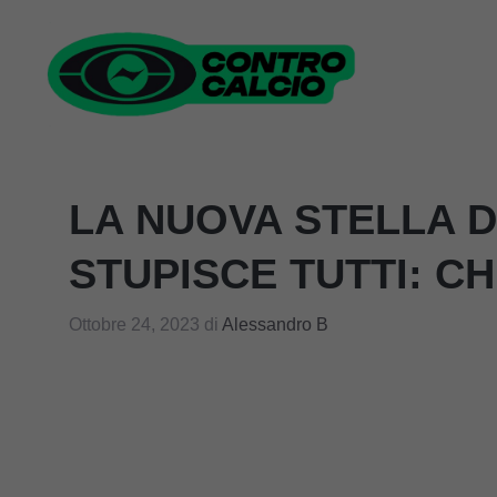
Vai
al
contenuto
LA NUOVA STELLA 
STUPISCE TUTTI: C
Ottobre 24, 2023
di
Alessandro B