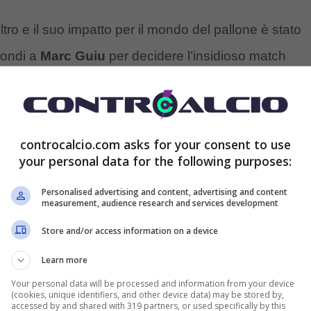
ro e il suo impatto per il mondo del pallone è stato
condi a
Marc Guiu
per decidere l’insidioso match
ltato di uno a zero in favore del
Barcellona
e la rete
non ha ancora compiuto diciotto anni, ma fa parlare
o minuto di gioco quando ormai la partita stava
controcalcio.com asks for your consent to use
your personal data for the following purposes:
l’organizzazione difensiva della squadra di
ronte alla qualità offensiva catalani, un po’ a ruote
Personalised advertising and content, advertising and content
measurement, audience research and services development
veva il suo asso nella manica e se l’è giocato sul più
Store and/or access information on a device
e di sfruttare le poche occasioni che avrebbe avuto.
Learn more
 novero dei migliori talenti della sua generazione e
Your personal data will be processed and information from your device
 di lui.
(cookies, unique identifiers, and other device data) may be stored by,
accessed by and shared with 319 partners, or used specifically by this