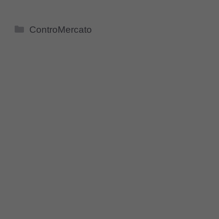
Categorie
ControMercato