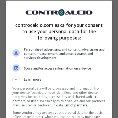
controcalcio.com asks for your consent
to use your personal data for the
following purposes:
Personalised advertising and content, advertising and
content measurement, audience research and
services development
Store and/or access information on a device
Learn more
Alonso ex Fiorentina potrebbe tornare in Italia (ansa foto) –
Your personal data will be processed and information from
your device (cookies, unique identifiers, and other device
controcalcio.com
data) may be stored by, accessed by and shared with 319
partners, or used specifically by this site. We and our partners
may use precise geolocation data.
List of partners.
Some vendors may process your personal data on the basis
of legitimate interest, which you can object to by managing