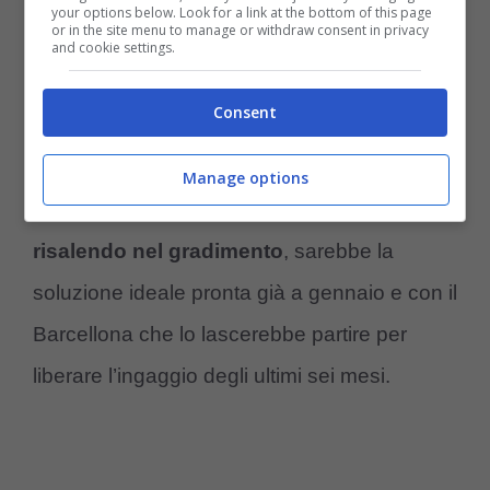
your options below. Look for a link at the bottom of this page
or in the site menu to manage or withdraw consent in privacy
Quest’ultimo è un’opzione interessante da
and cookie settings.
vagliare, una ipotesi che matura dalla sua
Consent
esperienza italiana con la Fiorentina,
conosce già la Serie A e per gennaio
Manage options
sarebbe pronto.
Marcos Alonso sta
risalendo nel gradimento
, sarebbe la
soluzione ideale pronta già a gennaio e con il
Barcellona che lo lascerebbe partire per
liberare l’ingaggio degli ultimi sei mesi.