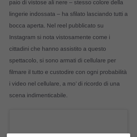
paio di vistose ali nere – stesso colore della
lingerie indossata – ha sfilato lasciando tutti a
bocca aperta. Nel reel pubblicato su
Instagram si nota vistosamente come i
cittadini che hanno assistito a questo
spettacolo, si sono armati di cellulare per
filmare il tutto e custodire con ogni probabilità
i video nel cellulare, a mo’ di ricordo di una
scena indimenticabile.