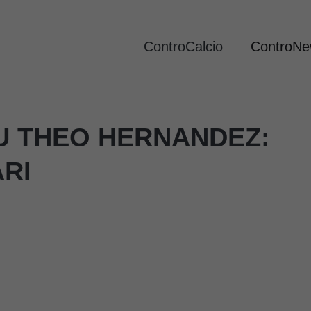
ControCalcio
ControN
U THEO HERNANDEZ:
ARI