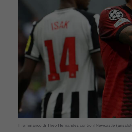
Il rammarico di Theo Hernandez contro il Newcastle (ansafot