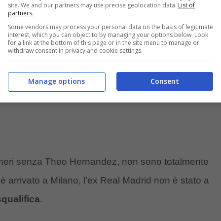
Theo Hernandez
site. We and our partners may use precise geolocation data.
List of
partners.
Some vendors may process your personal data on the basis of legitimate
interest, which you can object to by managing your options below. Look
for a link at the bottom of this page or in the site menu to manage or
withdraw consent in privacy and cookie settings.
Manage options
Consent
ssoneri senza Theo Hernandez, non sono totalmente
 arrivato a Milano, l’ex Real Madrid non è stato a
squalifica
.