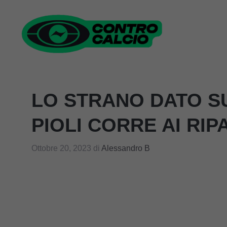
Vai
al
contenuto
LO STRANO DATO S
PIOLI CORRE AI RIP
Ottobre 20, 2023
di
Alessandro B