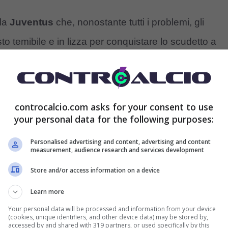
 la
Juventus
che, nonostante tutti i problemi, gli
sto temibile e in lizza per conquistare lo scudetto a
deve fare i conti con assenze decisamente pesanti.
oa
e nel big match contro la Vecchia Signora non ci
squalifica. Il terzino sinistro è un fulcro del gioco e
controcalcio.com asks for your consent to use
your personal data for the following purposes:
e ha qualche problema disciplinare. Il laterale
n sette partite
di campionato. Sono un po’ troppe,
Personalised advertising and content, advertising and content
measurement, audience research and services development
armente intenso e aggressivo come il francese. Il
Store and/or access information on a device
obabilmente sarà adattato ancora una volta
Learn more
 non è esattamente la stessa cosa.
Your personal data will be processed and information from your device
(cookies, unique identifiers, and other device data) may be stored by,
accessed by and shared with 319 partners, or used specifically by this