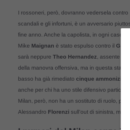
I rossoneri, però, dovranno vedersela contro
scandali e gli infortuni, è un avversario piutto
fine anno. Anche la capolista, in ogni caso, 
Mike
Maignan
è stato espulso contro il
Gen
sarà neppure
Theo Hernandez
, assente per 
della manovra offensiva, ma in questa stagion
basso ha già rimediato
cinque ammonizioni i
anche per chi ha uno stile difensivo particol
Milan, però, non ha un sostituto di ruolo, pr
Alessandro
Florenzi
sull’out di sinistra, ma