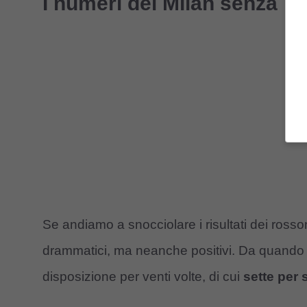
I numeri del Milan senza 
Se andiamo a snocciolare i risultati dei ro
drammatici, ma neanche positivi. Da quando è
disposizione per venti volte, di cui
sette per 