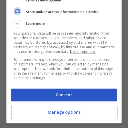
services development
Store and/or access information on a device
Learn more
Your personal data will be processed and information from
your device (cookies, unique identifiers, and other device
data) may be stored by, accessed by and shared with 319
partners, or used specifically by this site. We and our partners
may use precise geolocation data.
List of partners.
Il difensore Sergi Roberto pronto per la Serie A (ansa foto) –
Some vendors may process your personal data on the basis
of legitimate interest, which you can object to by managing
your options below. Look for a link at the bottom of this page
controcalcio.com
or in the site menu to manage or withdraw consent in privacy
and cookie settings.
Lo spagnolo aveva avuto dei contrasti
Consent
qualche anno fa con la dirigenza sempre in
merito al rinnovo, ora invece andrà via in
Manage options
pace con se stesso e anche la società