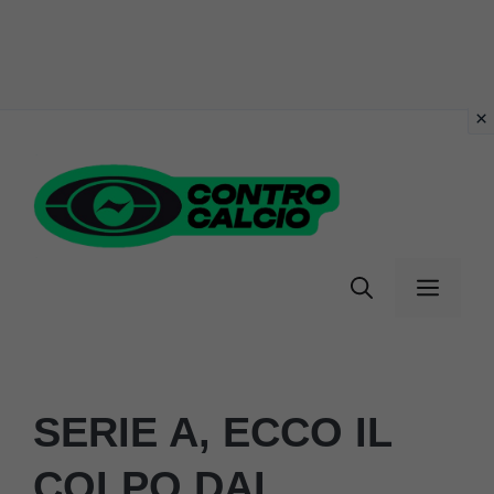
Vai
al
contenuto
Menu
SERIE A, ECCO IL
COLPO DAL