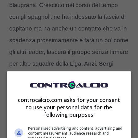
blaugrana. Cresciuto nel corso del tempo
con gli spagnoli, ne ha indossato la fascia di
capitano ma ha anche un contratto che va in
scadenza prossimamente e farà un po’ come
gli altri leader, lascerà il gruppo senza firmare
per altre squadre della Liga. Anzi,
Sergi
Roberto in Serie A tra Milan e Juve
sceglierà probabilmente qualche club sia
migliore per la sua carriera.
controcalcio.com asks for your consent
to use your personal data for the
following purposes:
Personalised advertising and content, advertising and
content measurement, audience research and