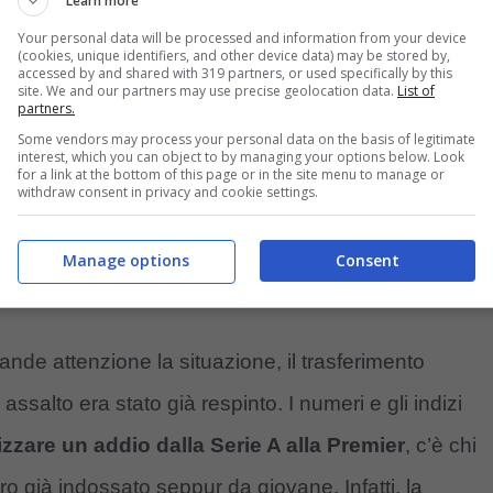
o movimento nel 2024
Learn more
Your personal data will be processed and information from your device
(cookies, unique identifiers, and other device data) may be stored by,
accessed by and shared with 319 partners, or used specifically by this
site. We and our partners may use precise geolocation data.
List of
partners.
Some vendors may process your personal data on the basis of legitimate
interest, which you can object to by managing your options below. Look
for a link at the bottom of this page or in the site menu to manage or
withdraw consent in privacy and cookie settings.
Manage options
Consent
nde attenzione la situazione, il trasferimento
salto era stato già respinto. I numeri e gli indizi
izzare un addio dalla Serie A alla Premier
, c’è chi
ro già indossato seppur da giovane. Infatti, la