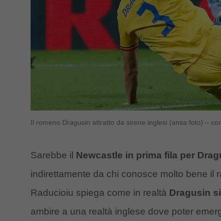
Il romeno Dragusin attratto da sirene inglesi (ansa foto) – co
Sarebbe il
Newcastle in prima fila per Drag
indirettamente da chi conosce molto bene il r
Raducioiu spiega come in realtà
Dragusin s
ambire a una realtà inglese dove poter eme