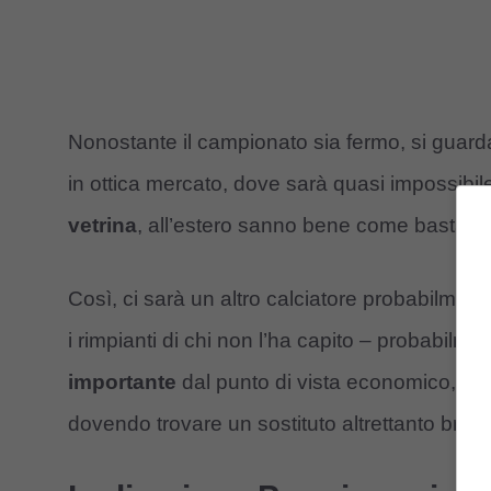
Nonostante il campionato sia fermo, si guar
in ottica mercato, dove sarà quasi impossibile 
vetrina
, all’estero sanno bene come basta alz
Così, ci sarà un altro calciatore probabilment
i rimpianti di chi non l’ha capito – probabilme
importante
dal punto di vista economico, ma
dovendo trovare un sostituto altrettanto bravo