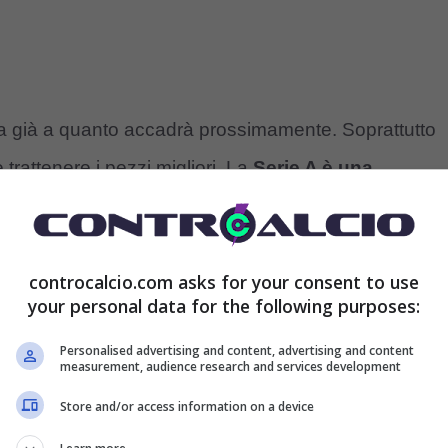
da già a quanto accadrà prossimamente. Soprattutto
trattenere i pezzi migliori. La
Serie A è una
are la posta in palio per esaudire ogni desiderio.
e pronto a lasciare il campionato italiano, non senza
controcalcio.com asks for your consent to use
your personal data for the following purposes:
nte – sino in fondo. La
cessione sarebbe
 lascerebbe un vuoto importante proprio in campo,
Personalised advertising and content, advertising and content
measurement, audience research and services development
 e decisivo.
Store and/or access information on a device