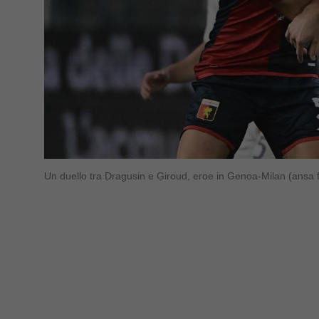
Un duello tra Dragusin e Giroud, eroe in Genoa-Milan (ansa 