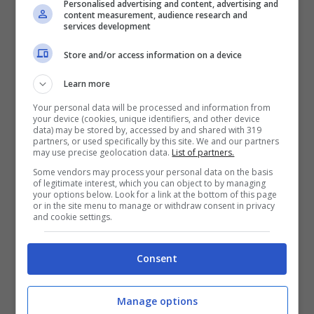
Personalised advertising and content, advertising and
content measurement, audience research and
services development
Store and/or access information on a device
Learn more
Your personal data will be processed and information from
your device (cookies, unique identifiers, and other device
data) may be stored by, accessed by and shared with 319
partners, or used specifically by this site. We and our partners
Diaz vuole vestire la maglia del Marocco (ansa foto) –
may use precise geolocation data.
List of partners.
controcalcio.com
Some vendors may process your personal data on the basis
of legitimate interest, which you can object to by managing
your options below. Look for a link at the bottom of this page
or in the site menu to manage or withdraw consent in privacy
È un colpo di scena, ma il trequartista può
and cookie settings.
sfruttare questa carta avendo il papà di
Consent
origini nord africane, mente la mamma è
spagnola. Il 24enne sa di avere poche
Manage options