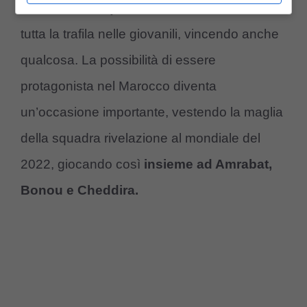
chance nella rojas nonostante abbia fatto
tutta la trafila nelle giovanili, vincendo anche
qualcosa. La possibilità di essere
protagonista nel Marocco diventa
un’occasione importante, vestendo la maglia
della squadra rivelazione al mondiale del
2022, giocando così
insieme ad Amrabat,
Bonou e Cheddira.