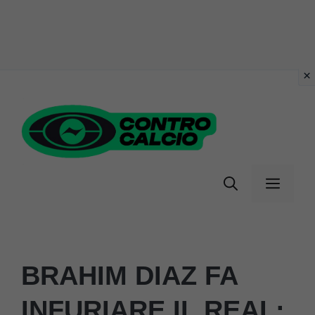
Vai
al
contenuto
Menu
BRAHIM DIAZ FA
INFURIARE IL REAL: