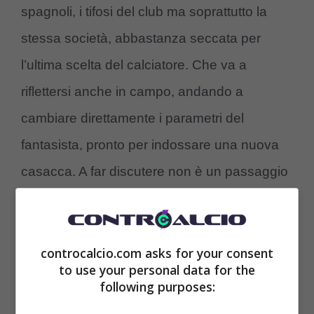
spagnoli, i tifosi del club ma soprattutto la
stessa società, abbastanza seccata per
l’ultima scelta del calciatore. Che va a
riflettersi anche in campo, andando a
cambiare direttamente i parametri del
fantasista, pronto per indossare una nuova
casacca. A far discutere non è un passaggio
di club bensì di nazionale:
Brahim Diaz
giocherà col Marocco.
controcalcio.com asks for your consent
to use your personal data for the
following purposes: