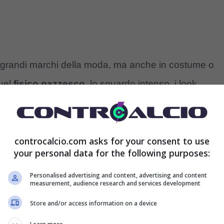
 da grandi marchi della moda, ma anche in costume o
uel
fisico pazzesco
, lo sguardo intenso, i look
a una community che ormai ha toccato quota 3 milioni
controcalcio.com asks for your consent to use
your personal data for the following purposes:
un po’ di tutto. Da influencer a imprenditrice, la
e dato vita a progetti vincenti, con un occhio allo
Personalised advertising and content, advertising and content
measurement, audience research and services development
 la danza, è passata alle arti marziali con ottimi
Store and/or access information on a device
le discipline sportive ha sempre allenato un fisico