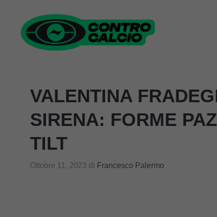
Vai
al
contenuto
VALENTINA FRADEG
SIRENA: FORME PAZ
TILT
Ottobre 11, 2023
di
Francesco Palermo