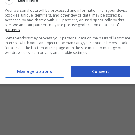
Learn more
ondo della moda. Un blog di successo, un marchio
Your personal data will be processed and information from your device
(cookies, unique identifiers, and other device data) may be stored by,
al, in cui mostra esperienze lavorative con
accessed by and shared with 319 partners, or used specifically by this
site. We and our partners may use precise geolocation data.
List of
sua pagina Instagram, ma ciò che emerge è un fisico
partners.
Some vendors may process your personal data on the basis of legitimate
 breccia nel cuore degli italiani e non solo.
interest, which you can object to by managing your options below. Look
for a link at the bottom of this page or in the site menu to manage or
withdraw consent in privacy and cookie settings.
e l’entusiasmo: che scatto!
Manage options
Consent