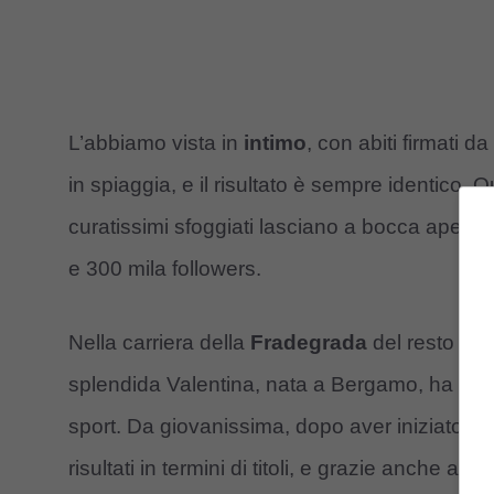
L’abbiamo vista in
intimo
, con abiti firmati
in spiaggia, e il risultato è sempre identico. Q
curatissimi sfoggiati lasciano a bocca apert
e 300 mila followers.
Nella carriera della
Fradegrada
del resto c’è 
splendida Valentina, nata a Bergamo, ha sempr
sport. Da giovanissima, dopo aver iniziato con
risultati in termini di titoli, e grazie anche al