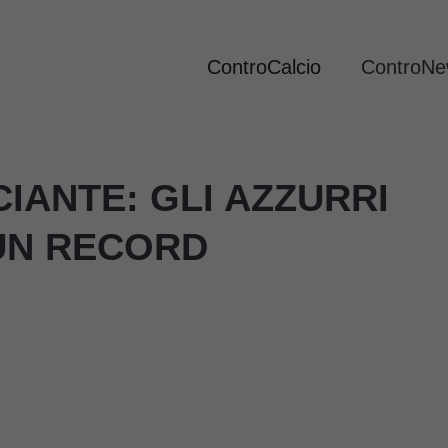
ControCalcio
ControN
CIANTE: GLI AZZURRI
UN RECORD