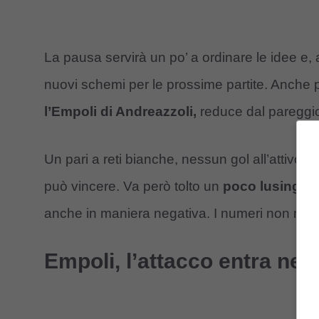
La pausa servirà un po’ a ordinare le idee e,
nuovi schemi per le prossime partite. Anche 
l’Empoli di Andreazzoli,
reduce dal pareggio
Un pari a reti bianche, nessun gol all’attivo 
può vincere. Va però tolto un
poco lusinghie
anche in maniera negativa. I numeri non me
Empoli, l’attacco entra nell