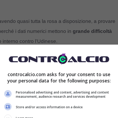
 avendo quasi tutta la rosa a disposizione, a provare
perché i dati numerici mettono in
grande difficoltà
 interno contro l’Udinese.
e in passivo, meglio non perdere se proprio non si
ro record
quanto prima, si può passare alla storia
controcalcio.com asks for your consent to use
ntono.
your personal data for the following purposes:
Personalised advertising and content, advertising and content
a storia
measurement, audience research and services development
Store and/or access information on a device