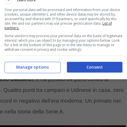
Learn more
Your personal data will be processed and information from your device
(cookies, unique identifiers, and other device data) may be stored by,
accessed by and shared with 319 partners, or used specifically by this
site. We and our partners may use precise geolocation data.
List of
partners.
Some vendors may process your personal data on the basis of legitimate
interest, which you can object to by managing your options below. Look
for a link at the bottom of this page or in the site menu to manage or
withdraw consent in privacy and cookie settings.
Manage options
Consent
atistiche è quello dei gol fatti, solo uno per
so Baldanzi
, e ha portato tre punti contro la
. Quattro punti tra campani e Udinese in casa, zero
ord in negativo dell’era moderna. Un primato nei
nella storia della Serie A.