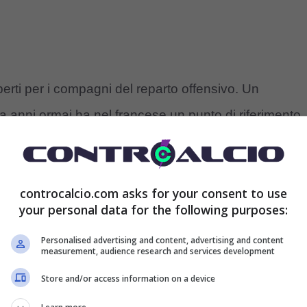
perti per i compagni del reparto offensivo. Un
da anni ormai ha nel francese un punto di riferimento
l’interno dello spogliatoio. A 37 anni il Milan però
 in grado di farsi trovare pronto, e in estate i
controcalcio.com asks for your consent to use
, che ha trovato fino ad ora poco spazio.
your personal data for the following purposes:
ossima estate, ma arriva una notizia che potrebbe
Personalised advertising and content, advertising and content
measurement, audience research and services development
tti che per l’attaccante campione del mondo sia
Store and/or access information on a device
 che allungherebbe la sua carriera di sicuro,