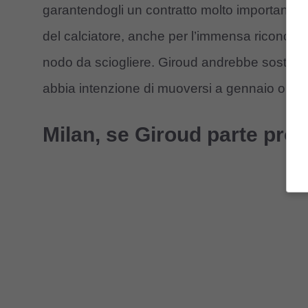
garantendogli un contratto molto importante. 
del calciatore, anche per l’immensa riconosc
nodo da sciogliere. Giroud andrebbe sostitui
abbia intenzione di muoversi a gennaio o nella
Milan, se Giroud parte pront