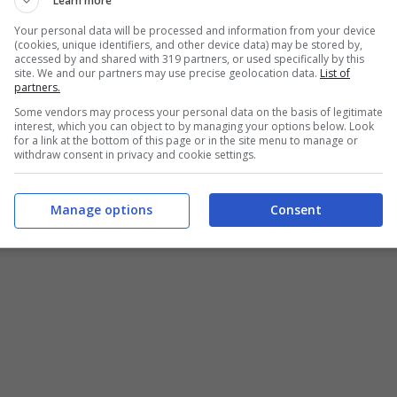
Learn more
Il Milan lascerebbe quindi la decisione nelle mani
Your personal data will be processed and information from your device
(cookies, unique identifiers, and other device data) may be stored by,
enza dopo anni di grandi prestazioni. Resta però un
accessed by and shared with 319 partners, or used specifically by this
site. We and our partners may use precise geolocation data.
List of
to, e
i nomi non mancano.
Resta però da capire chi
partners.
Some vendors may process your personal data on the basis of legitimate
 prossima stagione, e soprattutto a quali cifre.
interest, which you can object to by managing your options below. Look
for a link at the bottom of this page or in the site menu to manage or
withdraw consent in privacy and cookie settings.
i 3 big
Manage options
Consent