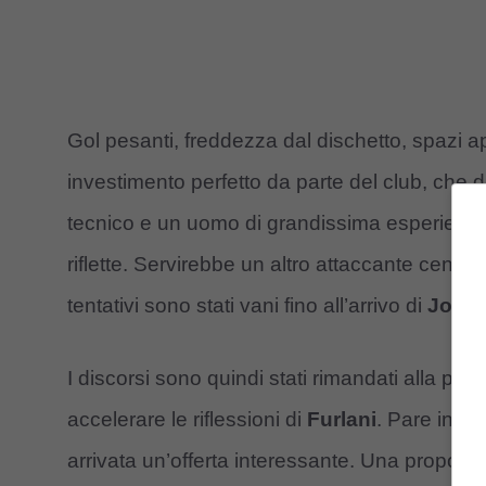
Gol pesanti, freddezza dal dischetto, spazi a
investimento perfetto da parte del club, che 
tecnico e un uomo di grandissima esperienza al
riflette. Servirebbe un altro attaccante centrale
tentativi sono stati vani fino all’arrivo di
Jovic
I discorsi sono quindi stati rimandati alla pr
accelerare le riflessioni di
Furlani
. Pare infa
arrivata un’offerta interessante. Una proposta