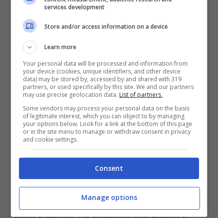
services development
Store and/or access information on a device
Learn more
Your personal data will be processed and information from
your device (cookies, unique identifiers, and other device
data) may be stored by, accessed by and shared with 319
partners, or used specifically by this site. We and our partners
may use precise geolocation data.
List of partners.
Some vendors may process your personal data on the basis
Il belga è seguito anche dalla Juve (ansa foto) –
of legitimate interest, which you can object to by managing
your options below. Look for a link at the bottom of this page
controcalcio.com
or in the site menu to manage or withdraw consent in privacy
and cookie settings.
Un’opzione che sarebbe clamorosa, i
Consent
bianconeri andrebbero su un calciatore di
Manage options
fantasia per completare la rosa. Una sorta di