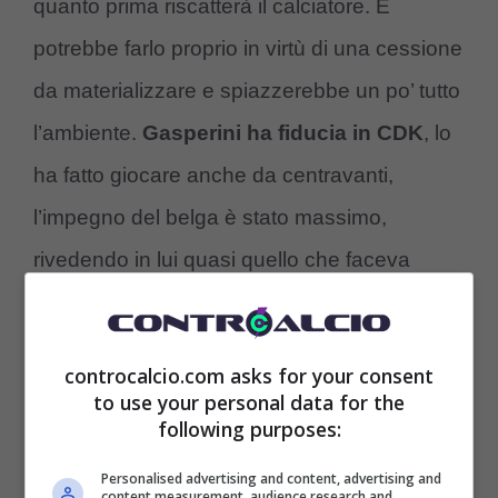
quanto prima riscatterà il calciatore. E
potrebbe farlo proprio in virtù di una cessione
da materializzare e spiazzerebbe un po’ tutto
l’ambiente.
Gasperini ha fiducia in CDK
, lo
ha fatto giocare anche da centravanti,
l’impegno del belga è stato massimo,
rivedendo in lui quasi quello che faceva
Josip Ilicic, elegante e letale sotto porta.
Come riporta
fichajes.net,
De Ketelaere alla
controcalcio.com asks for your consent
Juve
è una possibilità.
to use your personal data for the
following purposes:
Personalised advertising and content, advertising and
content measurement, audience research and