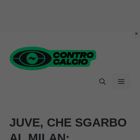
Vai
al
contenuto
Menu
JUVE, CHE SGARBO
AL MILAN: