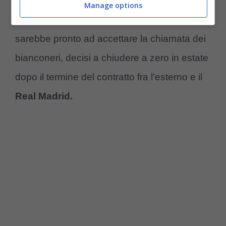
ritorno di fiamma per
Lucas Vazquez
si
Manage options
arricchisce di novità importanti. Il calciatore
sarebbe pronto ad accettare la chiamata dei
bianconeri, decisi a chiudere a zero in estate
dopo il termine del contratto fra l’esterno e il
Real Madrid.