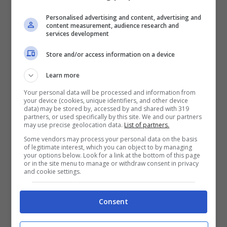
Personalised advertising and content, advertising and
content measurement, audience research and
services development
Store and/or access information on a device
Massimiliano Allegri (Controcalcio.com) – AnsaFoto
Learn more
La sensazione è che il club prepari il ritorno
Your personal data will be processed and information from
your device (cookies, unique identifiers, and other device
data) may be stored by, accessed by and shared with 319
in Europa, e vogliainserire in rosa calciatori
partners, or used specifically by this site. We and our partners
may use precise geolocation data.
List of partners.
che conoscono bene le sensazioni dei
Some vendors may process your personal data on the basis
of legitimate interest, which you can object to by managing
match infrasettimanali. I nomi che circolano
your options below. Look for a link at the bottom of this page
or in the site menu to manage or withdraw consent in privacy
sono indicazioni chiare sulla volontà di
and cookie settings.
Giuntoli di arricchire la rosa bianconera di
Consent
talento ed esperienza e per questo motivo il