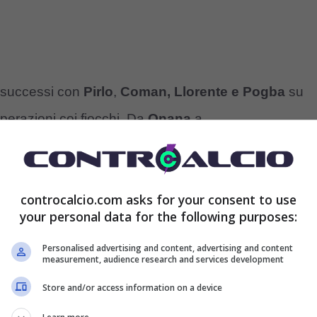
i successi con
Pirlo
,
Coman,
Llorente e Pogba
su
operazioni coi fiocchi. Da
Onana
a
tate con
Thuram
. Questione di fiuto verrebbe da
 conto anche di tante situazioni.
controcalcio.com asks for your consent to use
your personal data for the following purposes:
erché alcuni rinnovi si complicano, e potrebbe ben
ore e il suo club che resta ancora pericolosamente
Personalised advertising and content, advertising and content
measurement, audience research and services development
per il
rinnovo
, e prima di chiudere un potenziale
Store and/or access information on a device
i del calciatore. Ecco perché Marotta può