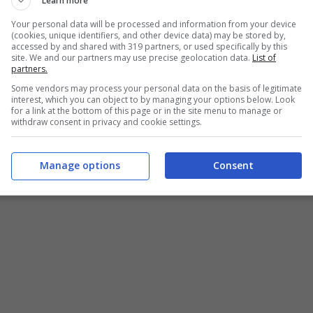
Learn more
he un altro club di Serie A che starebbe valutando
Your personal data will be processed and information from your device
(cookies, unique identifiers, and other device data) may be stored by,
accessed by and shared with 319 partners, or used specifically by this
site. We and our partners may use precise geolocation data.
List of
partners.
otta fiuta il grande affare ma si
Some vendors may process your personal data on the basis of legitimate
interest, which you can object to by managing your options below. Look
for a link at the bottom of this page or in the site menu to manage or
withdraw consent in privacy and cookie settings.
Manage options
Consent