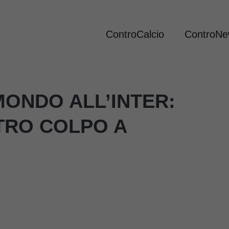
ControCalcio
ControN
MONDO ALL’INTER:
TRO COLPO A