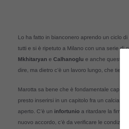
Lo ha fatto in bianconero aprendo un ciclo d
tutti e si è ripetuto a Milano con una serie di 
Mkhitaryan
e
Calhanoglu
e anche quest’es
dire, ma dietro c’è un lavoro lungo, che tiene
Marotta sa bene che è fondamentale capire p
presto inserirsi in un capitolo fra un calciat
aperto. C’è un
infortunio
a ritardare la firma 
nuovo accordo, c’è da verificare le condizion