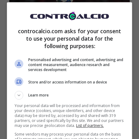
controcalcio.com asks for your consent
to use your personal data for the
following purposes:
Personalised advertising and content, advertising and
content measurement, audience research and
services development
Strahinja Pavlovic, difensore nel mirino di Giuntoli
Store and/or access information on a device
(Controcalcio.com) – AnsaFoto
Learn more
Your personal data will be processed and information from
Tiago Dialò,
passato dal Milan senza
your device (cookies, unique identifiers, and other device
data) may be stored by, accessed by and shared with 319
lasciare traccia, si è consacrato con il Lille,
partners, or used specifically by this site. We and our partners
may use precise geolocation data.
List of partners.
ed è ormai uno dei difensori più affidabili nel
Some vendors may process your personal data on the basis