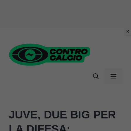
Vai
al
contenuto
Menu
JUVE, DUE BIG PER
LA DIFESA: