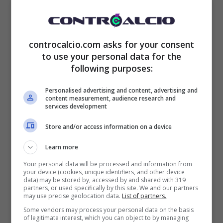
ha ormai
scavallato già da un bel po’ i tre
milioni di follower
, un numero in costante
controcalcio.com asks for your consent
to use your personal data for the
crescita e non solo per il suo talento
following purposes:
musicale. L’abbiam detto, è una vera e
Personalised advertising and content, advertising and
propria Dea, con un corpo da favola che in
content measurement, audience research and
services development
più di un’occasione non ha certo mostrato
Store and/or access information on a device
timori nel metterlo in mostra.
Learn more
Your personal data will be processed and information from
your device (cookies, unique identifiers, and other device
data) may be stored by, accessed by and shared with 319
partners, or used specifically by this site. We and our partners
may use precise geolocation data.
List of partners.
Some vendors may process your personal data on the basis
of legitimate interest, which you can object to by managing