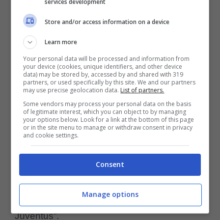
services development
Store and/or access information on a device
Learn more
Your personal data will be processed and information from
your device (cookies, unique identifiers, and other device
data) may be stored by, accessed by and shared with 319
partners, or used specifically by this site. We and our partners
may use precise geolocation data.
List of partners.
Un post condiviso da controcalciotv ⬇️ (@controcalciotv)
Some vendors may process your personal data on the basis
of legitimate interest, which you can object to by managing
your options below. Look for a link at the bottom of this page
Bonucci
ha così ricordato la storia fatta con
or in the site menu to manage or withdraw consent in privacy
and cookie settings.
il club e questa situazione non è andata
proprio giù: “
Questa è stata un’umiliazione
Consent
che ho subito dopo aver giocato più di
Manage options
cinquecento partite con la maglia della
Juventus”.