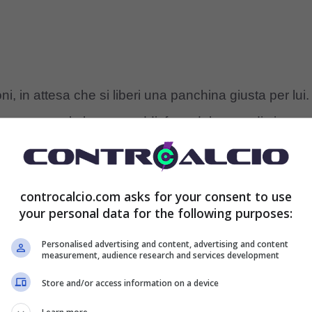
ni, in attesa che si liberi una panchina giusta per lui.
te, ma non lo hanno soddisfatto dal punto di vista
lo attendeva. E la curiosità cresce per sapere dove
controcalcio.com asks for your consent to use
your personal data for the following purposes:
 strade su tutte che imboccherebbe volentieri.
Personalised advertising and content, advertising and content
ncora
Deschamps
in sella, confermato in extremis a
measurement, audience research and services development
rso solamente ai calci di rigore in finale contro
Store and/or access information on a device
squadra a cui ha legato la propria avventura da