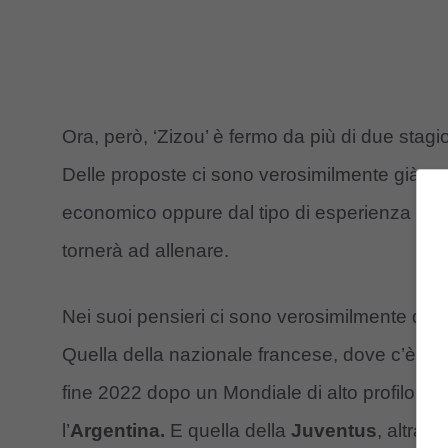
Ora, però, ‘Zizou’ è fermo da più di due stagio
Delle proposte ci sono verosimilmente già sta
economico oppure dal tipo di esperienza che 
tornerà ad allenare.
Nei suoi pensieri ci sono verosimilmente due
Quella della nazionale francese, dove c’è a
fine 2022 dopo un Mondiale di alto profilo e pe
l’
Argentina.
E quella della
Juventus
, altra 