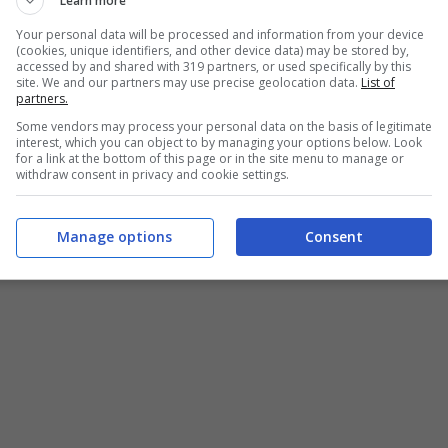
Learn more
Your personal data will be processed and information from your device
(cookies, unique identifiers, and other device data) may be stored by,
accessed by and shared with 319 partners, or used specifically by this
site. We and our partners may use precise geolocation data.
List of
do, non è assolutamente delle migliori, con la
partners.
 i bianconeri e la difficoltà di mettere a libro paga un
Some vendors may process your personal data on the basis of legitimate
interest, which you can object to by managing your options below. Look
for a link at the bottom of this page or in the site menu to manage or
Massimiliano
Allegri
.
withdraw consent in privacy and cookie settings.
Manage options
Consent