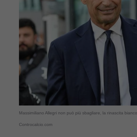
Massimiliano Allegri non può più sbagliare, la rinascita bian
Controcalcio.com